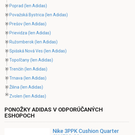
Poprad
(len Adidas)
Považská Bystrica
(len Adidas)
Prešov
(len Adidas)
Prievidza
(len Adidas)
Ružomberok
(len Adidas)
Spišská Nová Ves
(len Adidas)
Topoľčany
(len Adidas)
Trenčín
(len Adidas)
Trnava
(len Adidas)
Žilina
(len Adidas)
Zvolen
(len Adidas)
PONOŽKY ADIDAS V ODPORÚČANÝCH
ESHOPOCH
Nike 3PPK Cushion Quarter