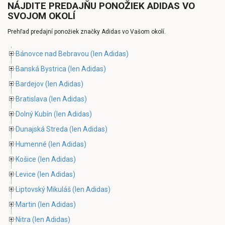
NÁJDITE PREDAJŇU PONOŽIEK ADIDAS VO
SVOJOM OKOLÍ
Prehľad predajní ponožiek značky Adidas vo Vašom okolí.
Bánovce nad Bebravou
(len Adidas)
Banská Bystrica
(len Adidas)
Bardejov
(len Adidas)
Bratislava
(len Adidas)
Dolný Kubín
(len Adidas)
Dunajská Streda
(len Adidas)
Humenné
(len Adidas)
Košice
(len Adidas)
Levice
(len Adidas)
Liptovský Mikuláš
(len Adidas)
Martin
(len Adidas)
Nitra
(len Adidas)