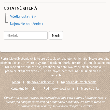
OSTATNÉ KITÉRIÁ
Všetky ostatné »
Najnovšie oblečenie »
Nájdi
Portál
MojeOblečenie.sk
je tu pre Vás, ak potrebujete rýchlo nájsť blízku predajňu
oblečenia online, neviete si vybrať tú správnu značku určitého druhu oblečenia na
rozličné príležitosti. V našej databáze nájdete: 547 značiek oblečenia a 92
predajní lokalizovaných v 139 nákupných centrách, na 103 uliciach a v 57
mestách.
Móda
|
Najnovšie oblečenie
|
Najnovšie druhy oblečenia
|
Kontaktný formulár
|
Podmienky používania
|
Mapa stránky
Obrázky na tomto webe sú uverejnené v súlade s ich platnou licenciou, resp. z
oficiálnych zdrojov, slúžiacich na propagáciu produktov. Na tomto webe sa
zobrazujú cielené reklamy spoločnosti Google a Heureka.