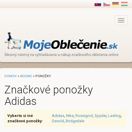
Main
Menu
Šikovný nástroj na vyhľadávanie a nákup značkového oblečenia online
DOMOV
>
ADIDAS
> PONOŽKY
Značkové ponožky
Adidas
Vyberte si iné
Adidas
,
Nike
,
Rossignol
,
Spyder
,
Lasting
,
značkové ponožky:
Devold
,
Bridgedale