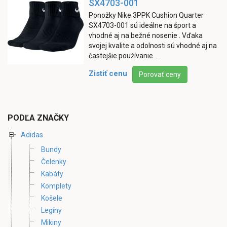
SX4703-001
Ponožky Nike 3PPK Cushion Quarter
SX4703-001 sú ideálne na šport a
vhodné aj na bežné nosenie . Vďaka
svojej kvalite a odolnosti sú vhodné aj na
častejšie používanie. ...
Zistiť cenu
Porovať ceny
PODĽA ZNAČKY
Adidas
Bundy
Čelenky
Kabáty
Komplety
Košele
Legíny
Mikiny