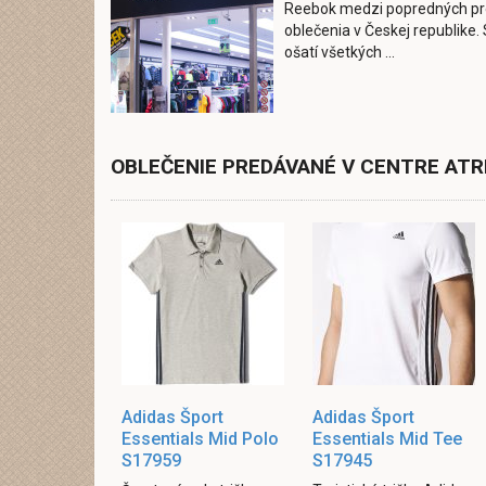
Reebok medzi popredných pr
oblečenia v Českej republike
ošatí všetkých ...
OBLEČENIE PREDÁVANÉ V CENTRE ATR
Adidas Šport
Adidas Šport
Essentials Mid Polo
Essentials Mid Tee
S17959
S17945