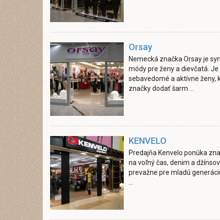
Orsay
Nemecká značka Orsay je sy
módy pre ženy a dievčatá. Je
sebavedomé a aktívne ženy, k
značky dodať šarm ...
KENVELO
Predajňa Kenvelo ponúka zna
na voľný čas, denim a džínsov
prevažne pre mladú generáciu,
...