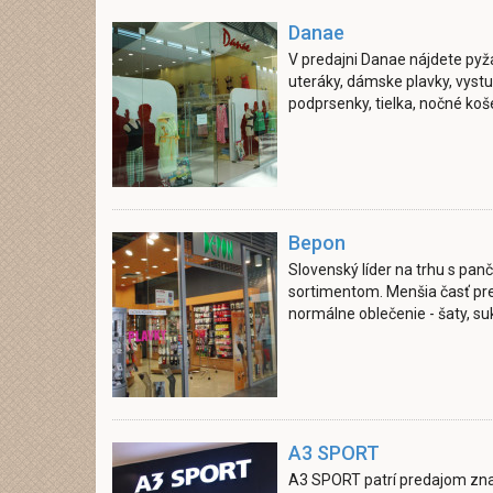
Danae
V predajni Danae nájdete pyž
uteráky, dámske plavky, vyst
podprsenky, tielka, nočné koše
Bepon
Slovenský líder na trhu s p
sortimentom. Menšia časť pre
normálne oblečenie - šaty, sukne
A3 SPORT
A3 SPORT patrí predajom zna