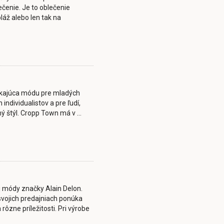
čenie. Je to oblečenie
láž alebo len tak na
úkajúca módu pre mladých
individualistov a pre ľudí,
ý štýl. Cropp Town má v ...
 módy značky Alain Delon.
svojich predajniach ponúka
ôzne príležitosti. Pri výrobe