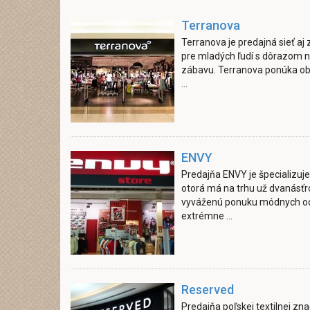
Terranova
Terranova je predajná sieť a
pre mladých ľudí s dôrazom na
zábavu. Terranova ponúka ob
...
ENVY
Predajňa ENVY je špecializuj
otorá má na trhu už dvanásťro
vyváženú ponuku módnych od
extrémne ...
Reserved
Predajňa poľskej textilnej z