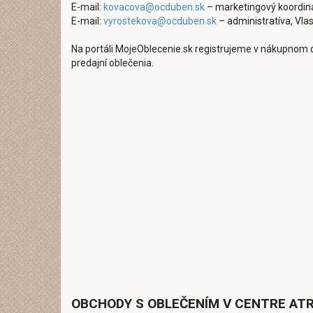
E-mail:
kovacova@ocduben.sk
– marketingový koordiná
E-mail:
vyrostekova@ocduben.sk
– administratíva, Vla
Na portáli MojeOblecenie.sk registrujeme v nákupnom 
predajní oblečenia.
OBCHODY S OBLEČENÍM V CENTRE ATR