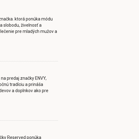
j značka. ktorá ponúka módu
 slobodu, živelnosť a
lečenie pre mladých mužov a
e na predaj značky ENVY,
čnú tradíciu a prináša
evov a doplnkov ako pre
načky Reserved ponúka