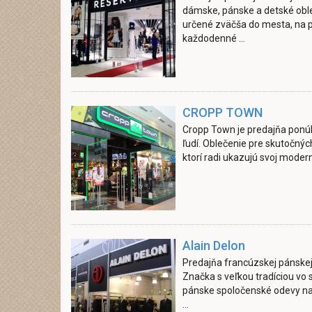
dámske, pánske a detské oble
určené zväčša do mesta, na p
každodenné ...
CROPP TOWN
Cropp Town je predajňa pon
ľudí. Oblečenie pre skutočných 
ktorí radi ukazujú svoj modern
Alain Delon
Predajňa francúzskej pánskej
Značka s veľkou tradíciou vo 
pánske spoločenské odevy na r
...