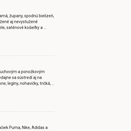
amá, župany, spodnú bielizeň,
užené aj nevystužené
le, saténové košieľky a ...
ančuchovým a ponožkovým
dajne sa sústredí aj na
, legíny, nohavičky, tričká, ...
čiek Puma, Nike, Adidas a