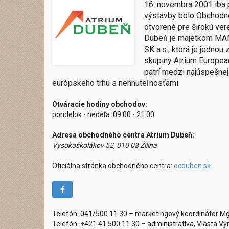
16. novembra 2001 iba 
výstavby bolo Obchodné
otvorené pre širokú ve
Dubeň je majetkom M
SK a.s., ktorá je jednou
skupiny Atrium Europea
patrí medzi najúspešnej
európskeho trhu s nehnuteľnosťami.
Otváracie hodiny obchodov:
pondelok - nedeľa: 09:00 - 21:00
Adresa obchodného centra Atrium Dubeň:
Vysokoškolákov 52, 010 08 Žilina
Oficiálna stránka obchodného centra:
ocduben.sk
Telefón: 041/500 11 30 – marketingový koordinátor Mg
Telefón: +421 41 500 11 30 – administratíva, Vlasta V