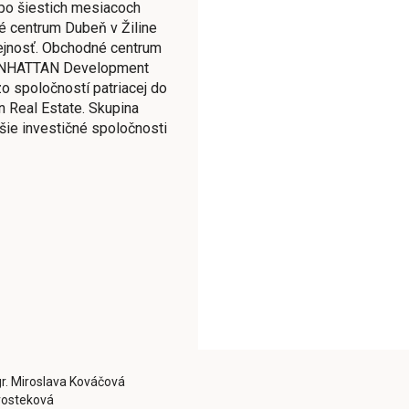
po šiestich mesiacoch
 centrum Dubeň v Žiline
rejnosť. Obchodné centrum
ANHATTAN Development
 zo spoločností patriacej do
n Real Estate. Skupina
šie investičné spoločnosti
r. Miroslava Kováčová
ýrosteková