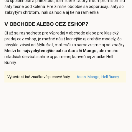
od spoločnosti a príležitosti, kam idete. Dobrým kompromisom sú
šaty tesne pod kolená. Pre zimšie obdobie sa odporúčajú šaty so
zakrytým chrbtom, inak sa hodia aj tie na ramienka.
V OBCHODE ALEBO CEZ ESHOP?
Či už sa rozhodnete pre výpredaj v obchode alebo pre klasický
predaj cez eshop, je možné nájsť lacnejšie aj drahšie modely, čo
obvykle závisí od štýlu šiat, materiálu a samozrejme aj od značky.
Medzi tie
najvychytenejšie patria Asos či Mango,
ale mnoho
mladších dievčat siahne aj po menej konvečnej značke Hell
Bunny.
Vyberte si iné značkové plesové šaty:
Asos
,
Mango
,
Hell Bunny