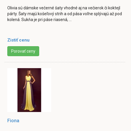
Olivia sú dámske večerné šaty vhodné aj na večierok či koktejl
párty. Šaty majú košeľový strih a od pása voľne splývajú až pod
kolená. Sukňa je pri páse riasená, ...
Zistiť cenu
Porovať ceny
Fiona