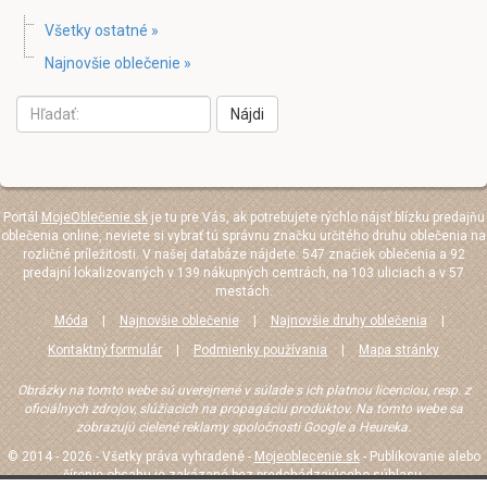
Všetky ostatné »
Najnovšie oblečenie »
Nájdi
Portál
MojeOblečenie.sk
je tu pre Vás, ak potrebujete rýchlo nájsť blízku predajňu
oblečenia online, neviete si vybrať tú správnu značku určitého druhu oblečenia na
rozličné príležitosti. V našej databáze nájdete: 547 značiek oblečenia a 92
predajní lokalizovaných v 139 nákupných centrách, na 103 uliciach a v 57
mestách.
Móda
|
Najnovšie oblečenie
|
Najnovšie druhy oblečenia
|
Kontaktný formulár
|
Podmienky používania
|
Mapa stránky
Obrázky na tomto webe sú uverejnené v súlade s ich platnou licenciou, resp. z
oficiálnych zdrojov, slúžiacich na propagáciu produktov. Na tomto webe sa
zobrazujú cielené reklamy spoločnosti Google a Heureka.
© 2014 - 2026 - Všetky práva vyhradené -
Mojeoblecenie.sk
- Publikovanie alebo
šírenie obsahu je zakázané bez predchádzajúceho súhlasu.