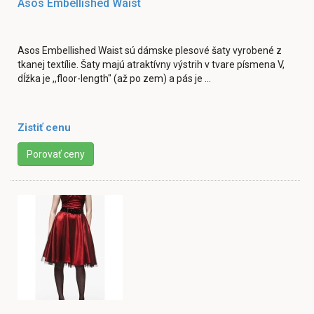
Asos Embellished Waist
Asos Embellished Waist sú dámske plesové šaty vyrobené z
tkanej textílie. Šaty majú atraktívny výstrih v tvare písmena V,
dĺžka je ,,floor-length" (až po zem) a pás je ...
Zistiť cenu
Porovať ceny