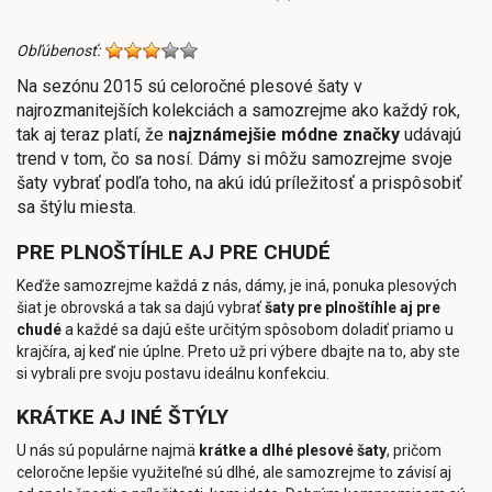
Obľúbenosť:
Na sezónu 2015 sú celoročné plesové šaty v
najrozmanitejších kolekciách a samozrejme ako každý rok,
tak aj teraz platí, že
najznámejšie módne značky
udávajú
trend v tom, čo sa nosí. Dámy si môžu samozrejme svoje
šaty vybrať podľa toho, na akú idú príležitosť a prispôsobiť
sa štýlu miesta.
PRE PLNOŠTÍHLE AJ PRE CHUDÉ
Keďže samozrejme každá z nás, dámy, je iná, ponuka plesových
šiat je obrovská a tak sa dajú vybrať
šaty pre plnoštíhle aj pre
chudé
a každé sa dajú ešte určitým spôsobom doladiť priamo u
krajčíra, aj keď nie úplne. Preto už pri výbere dbajte na to, aby ste
si vybrali pre svoju postavu ideálnu konfekciu.
KRÁTKE AJ INÉ ŠTÝLY
U nás sú populárne najmä
krátke a dlhé plesové šaty
, pričom
celoročne lepšie využiteľné sú dlhé, ale samozrejme to závisí aj