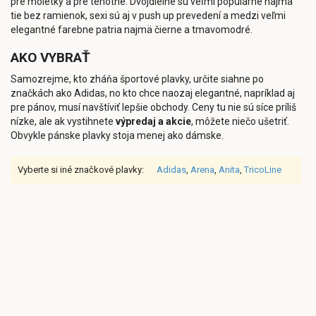
pre moletky a pre tehotné. Dvojdielne sú veľmi populárne najmä
tie bez ramienok, sexi sú aj v push up prevedení a medzi veľmi
elegantné farebne patria najmä čierne a tmavomodré.
AKO VYBRAŤ
Samozrejme, kto zháňa športové plavky, určite siahne po
značkách ako Adidas, no kto chce naozaj elegantné, napríklad aj
pre pánov, musí navštíviť lepšie obchody. Ceny tu nie sú síce príliš
nízke, ale ak vystihnete
výpredaj a akcie
, môžete niečo ušetriť.
Obvykle pánske plavky stoja menej ako dámske.
Vyberte si iné značkové plavky:
Adidas
,
Arena
,
Anita
,
TricoLine