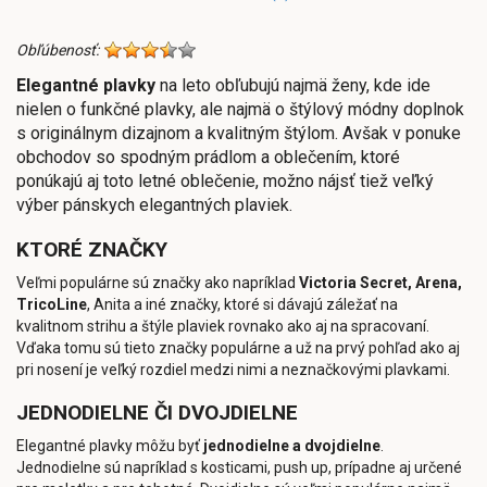
Obľúbenosť:
Elegantné plavky
na leto obľubujú najmä ženy, kde ide
nielen o funkčné plavky, ale najmä o štýlový módny doplnok
s originálnym dizajnom a kvalitným štýlom. Avšak v ponuke
obchodov so spodným prádlom a oblečením, ktoré
ponúkajú aj toto letné oblečenie, možno nájsť tiež veľký
výber pánskych elegantných plaviek.
KTORÉ ZNAČKY
Veľmi populárne sú značky ako napríklad
Victoria Secret, Arena,
TricoLine
, Anita a iné značky, ktoré si dávajú záležať na
kvalitnom strihu a štýle plaviek rovnako ako aj na spracovaní.
Vďaka tomu sú tieto značky populárne a už na prvý pohľad ako aj
pri nosení je veľký rozdiel medzi nimi a neznačkovými plavkami.
JEDNODIELNE ČI DVOJDIELNE
Elegantné plavky môžu byť
jednodielne a dvojdielne
.
Jednodielne sú napríklad s kosticami, push up, prípadne aj určené