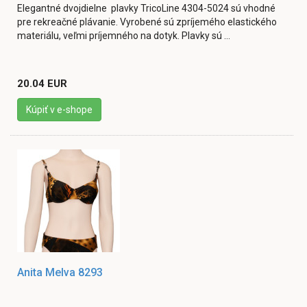
Elegantné dvojdielne plavky TricoLine 4304-5024 sú vhodné
pre rekreačné plávanie. Vyrobené sú zpríjemého elastického
materiálu, veľmi príjemného na dotyk. Plavky sú ...
20.04 EUR
Kúpiť v e-shope
Anita Melva 8293