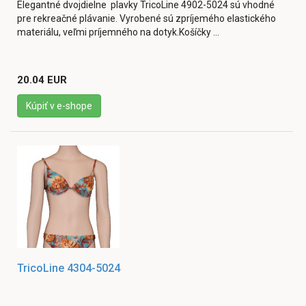
Elegantné dvojdielne plavky TricoLine 4902-5024 sú vhodné
pre rekreačné plávanie. Vyrobené sú zpríjemého elastického
materiálu, veľmi príjemného na dotyk.Košíčky ...
20.04 EUR
Kúpiť v e-shope
TricoLine 4304-5024