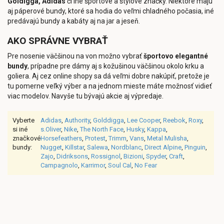
Goldigga, Adidas
či iné športové a štýlové značky. Niektoré majú
aj páperové bundy, ktoré sa hodia do veľmi chladného počasia, iné
predávajú bundy a kabáty aj na jar a jeseň.
AKO SPRÁVNE VYBRAŤ
Pre nosenie väčšinou na von možno vybrať
športovo elegantné
bundy
, prípadne pre dámy aj s kožušinou väčšinou okolo krku a
goliera. Aj cez online shopy sa dá veľmi dobre nakúpiť, pretože je
tu pomerne veľký výber a na jednom mieste máte možnosť vidieť
viac modelov. Navyše tu bývajú akcie aj výpredaje.
Vyberte
Adidas
,
Authority
,
Golddigga
,
Lee Cooper
,
Reebok
,
Roxy
,
si iné
s.Oliver
,
Nike
,
The North Face
,
Husky
,
Kappa
,
značkové
Horsefeathers
,
Protest
,
Trimm
,
Vans
,
Metal Mulisha
,
bundy:
Nugget
,
Killstar
,
Salewa
,
Nordblanc
,
Direct Alpine
,
Pinguin
,
Zajo
,
Didriksons
,
Rossignol
,
Bizioni
,
Spyder
,
Craft
,
Campagnolo
,
Karrimor
,
Soul Cal
,
No Fear