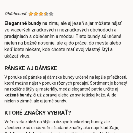
Obľúbenosť:
Elegantné bundy
na zimu, ale aj jeseň a jar môžete nájsť
vo viacerých značkových i neznačkových obchodoch a
predajniach s oblečením a módou. Tieto bundy sú určené
nielen na bežné nosenie, ale aj do práce, do mesta alebo
keď idete niekam, kde chcete mať svoj vlastný štýl a
ukázať vkus.
PÁNSKE AJ DÁMSKE
V ponuke sú pánske aj dámske bundy určené na lepšie príležitosti,
ktoré možno nájsť v ponuke rôznych predajní. Sortiment je bohatý
na rozličné štýly aj materiály, medzi elegantné patria určite aj
kožené bundy
, či už z pravej alebo zo syntetickej kože. A ide
nielen o zimné, ale aj jarné bundy.
KTORÉ ZNAČKY VYBRAŤ?
Veľmi veľa záleží na štýle a dizajne konkrétnej bundy, ale
všeobecne sú u nás veľmi žiadané značky ako napríklad
Zajo,