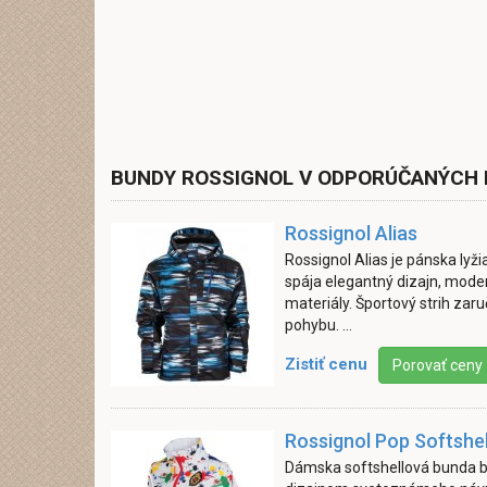
BUNDY ROSSIGNOL V ODPORÚČANÝCH
Rossignol Alias
Rossignol Alias je pánska lyž
spája elegantný dizajn, mode
materiály. Športový strih za
pohybu. ...
Zistiť cenu
Porovať ceny
Rossignol Pop Softshe
Dámska softshellová bunda b