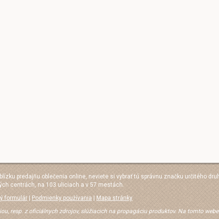
 blízku predajňu oblečenia online, neviete si vybrať tú správnu značku určitého dru
ých centrách, na 103 uliciach a v 57 mestách.
ý formulár
|
Podmienky používania
|
Mapa stránky
iou, resp. z oficiálnych zdrojov, slúžiacich na propagáciu produktov. Na tomto web