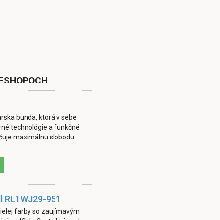
 ESHOPOCH
iarska bunda, ktorá v sebe
rné technológie a funkčné
ručuje maximálnu slobodu
ll RL1WJ29-951
ielej farby so zaujímavým