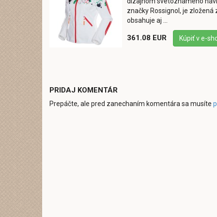
dizajnom svetoznámeho návrh
značky Rossignol, je zložená
obsahuje aj ...
361.08 EUR
Kúpiť v e-sh
PRIDAJ KOMENTÁR
Prepáčte, ale pred zanechaním komentára sa musíte
p