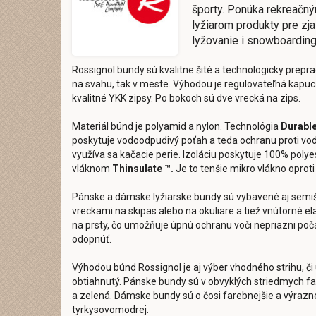
športy. Ponúka rekreačn
lyžiarom produkty pre zj
lyžovanie i snowboarding
Rossignol bundy sú kvalitne šité a technologicky prepr
na svahu, tak v meste. Výhodou je regulovateľná kapuc
kvalitné YKK zipsy. Po bokoch sú dve vrecká na zips.
Materiál búnd je polyamid a nylon. Technológia
Durable
poskytuje vodoodpudivý poťah a teda ochranu proti vo
využíva sa kačacie perie. Izoláciu poskytuje 100% poly
vláknom
Thinsulate ™.
Je to tenšie mikro vlákno oprot
Pánske a dámske lyžiarske bundy sú vybavené aj semiš
vreckami na skipas alebo na okuliare a tiež vnútorné 
na prsty, čo umožňuje úpnú ochranu voči nepriazni poč
odopnúť.
Výhodou búnd Rossignol je aj výber vhodného strihu, či
obtiahnutý. Pánske bundy sú v obvyklých striedmych f
a zelená. Dámske bundy sú o čosi farebnejšie a výraznej
tyrkysovomodrej.