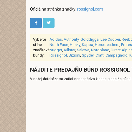
Oficiálna stránka značky:
rossignol.com
Vyberte
Adidas
,
Authority
,
Golddigga
,
Lee Cooper
,
Reeb
si iné
North Face
,
Husky
,
Kappa
,
Horsefeathers
,
Protes
značkové
Nugget
,
Killstar
,
Salewa
,
Nordblanc
,
Direct Alpin
bundy:
Rossignol
,
Bizioni
,
Spyder
,
Craft
,
Campagnolo
,
K
NÁJDITE PREDAJŇU BÚND ROSSIGNOL
V našej databáze sa zatiaľ nenachádza žiadna predajňa búnd 