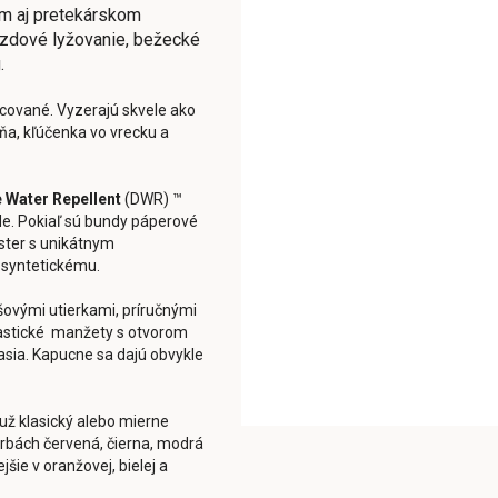
ým aj pretekárskom
azdové lyžovanie, bežecké
.
acované. Vyzerajú skvele ako
ňa, kľúčenka vo vrecku a
 Water Repellent
(DWR) ™
de. Pokiaľ sú bundy páperové
ester s unikátnym
i syntetickému.
ovými utierkami, príručnými
elastické manžety s otvorom
asia. Kapucne sa dajú obvykle
 už klasický alebo mierne
arbách červená, čierna, modrá
šie v oranžovej, bielej a