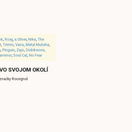
ok
,
Roxy
,
s.Oliver
,
Nike
,
The
t
,
Trimm
,
Vans
,
Metal Mulisha
,
e
,
Pinguin
,
Zajo
,
Didriksons
,
arrimor
,
Soul Cal
,
No Fear
 VO SVOJOM OKOLÍ
značky Rossignol.