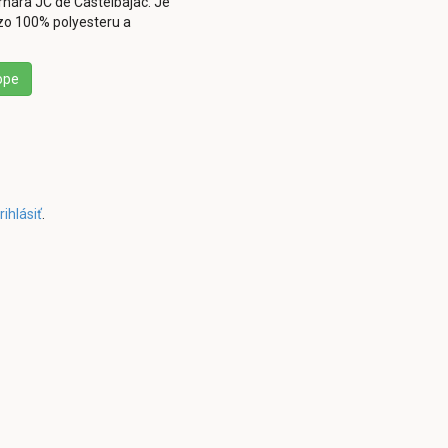
ára JC de Castelbajac. Je
 zo 100% polyesteru a
ope
rihlásiť
.