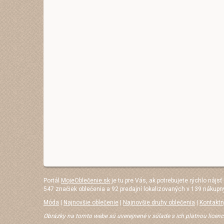
Portál
MojeOblečenie.sk
je tu pre Vás, ak potrebujete rýchlo nájsť
547 značiek oblečenia a 92 predajní lokalizovaných v 139 nákupn
Móda
|
Najnovšie oblečenie
|
Najnovšie druhy oblečenia
|
Kontaktn
Obrázky na tomto webe sú uverejnené v súlade s ich platnou licenc