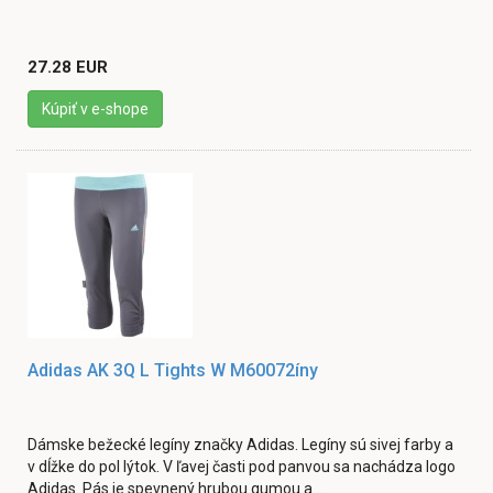
27.28 EUR
Kúpiť v e-shope
Adidas AK 3Q L Tights W M60072íny
Dámske bežecké legíny značky Adidas. Legíny sú sivej farby a
v dĺžke do pol lýtok. V ľavej časti pod panvou sa nachádza logo
Adidas. Pás je spevnený hrubou gumou a ...