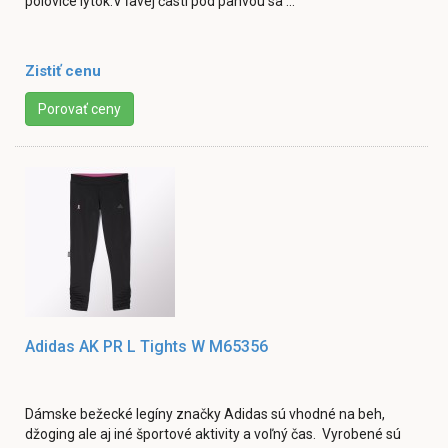
polovice lýtok.V ľavej časti pod panvou sa ...
Zistiť cenu
Porovať ceny
Adidas AK PR L Tights W M65356
Dámske bežecké legíny značky Adidas sú vhodné na beh,
džoging ale aj iné športové aktivity a voľný čas. Vyrobené sú