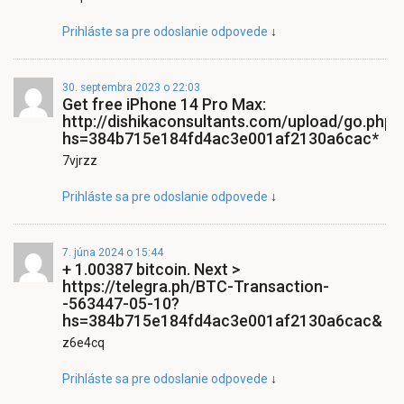
Prihláste sa pre odoslanie odpovede
↓
30. septembra 2023 o 22:03
Get free iPhone 14 Pro Max:
http://dishikaconsultants.com/upload/go.php
hs=384b715e184fd4ac3e001af2130a6cac*
7vjrzz
Prihláste sa pre odoslanie odpovede
↓
7. júna 2024 o 15:44
+ 1.00387 bitcoin. Next >
https://telegra.ph/BTC-Transaction-
-563447-05-10?
hs=384b715e184fd4ac3e001af2130a6cac&
z6e4cq
Prihláste sa pre odoslanie odpovede
↓