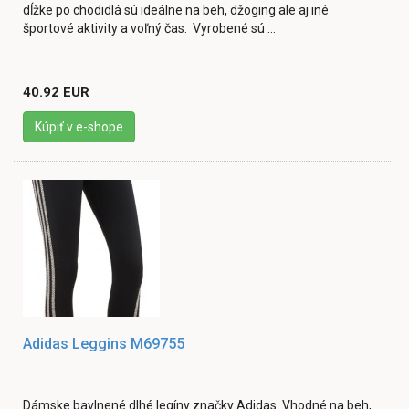
dĺžke po chodidlá sú ideálne na beh, džoging ale aj iné
športové aktivity a voľný čas. Vyrobené sú ...
40.92 EUR
Kúpiť v e-shope
Adidas Leggins M69755
Dámske bavlnené dlhé legíny značky Adidas. Vhodné na beh,