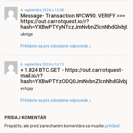
4. septembra 2024 o 12:08
Message- Transaction №CW90. VERIFY =>>
https://out.carrotquest.io/r?
hash=YXBwPTYyNTczJmNvbnZlcnNhdGlvbj0
uknige
Prihláste sa pre odoslanie odpovede
↓
6. septembra 2024 o 16:13
+ 1.824 BTC.GET - https://out.carrotquest-
mail.io/r?
hash=YXBwPTYzODQ0JmNvbnZlcnNhdGlvbj0
evtqay
Prihláste sa pre odoslanie odpovede
↓
PRIDAJ KOMENTÁR
Prepáčte, ale pred zanechaním komentára sa musíte
prihlásiť
.