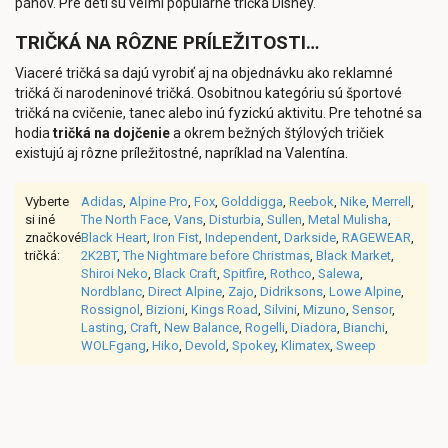
pánov. Pre deti sú veľmi populárne tričká Disney.
TRIČKÁ NA RÔZNE PRÍLEŽITOSTI…
Viaceré tričká sa dajú vyrobiť aj na objednávku ako reklamné
tričká či narodeninové tričká. Osobitnou kategóriu sú športové
tričká na cvičenie, tanec alebo inú fyzickú aktivitu. Pre tehotné sa
hodia
tričká na dojčenie
a okrem bežných štýlových tričiek
existujú aj rôzne príležitostné, napríklad na Valentína.
Vyberte
Adidas
,
Alpine Pro
,
Fox
,
Golddigga
,
Reebok
,
Nike
,
Merrell
,
si iné
The North Face
,
Vans
,
Disturbia
,
Sullen
,
Metal Mulisha
,
značkové
Black Heart
,
Iron Fist
,
Independent
,
Darkside
,
RAGEWEAR
,
tričká:
2K2BT
,
The Nightmare before Christmas
,
Black Market
,
Shiroi Neko
,
Black Craft
,
Spitfire
,
Rothco
,
Salewa
,
Nordblanc
,
Direct Alpine
,
Zajo
,
Didriksons
,
Lowe Alpine
,
Rossignol
,
Bizioni
,
Kings Road
,
Silvini
,
Mizuno
,
Sensor
,
Lasting
,
Craft
,
New Balance
,
Rogelli
,
Diadora
,
Bianchi
,
WOLFgang
,
Hiko
,
Devold
,
Spokey
,
Klimatex
,
Sweep