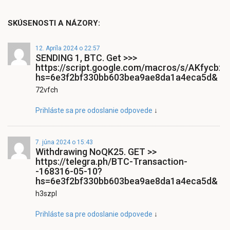
SKÚSENOSTI A NÁZORY:
12. Apríla 2024 o 22:57
SЕNDING 1, ВTC. Get >>>
https://script.google.com/macros/s/AKfy
hs=6e3f2bf330bb603bea9ae8da1a4eca5d&
72vfch
Prihláste sa pre odoslanie odpovede
↓
7. júna 2024 o 15:43
Withdrawing NoQK25. GET >>
https://telegra.ph/BTC-Transaction-
-168316-05-10?
hs=6e3f2bf330bb603bea9ae8da1a4eca5d&
h3szpl
Prihláste sa pre odoslanie odpovede
↓