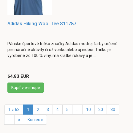
Adidas Hiking Wool Tee S11787
Pánske športové tričko značky Adidas modrej farby určené
pre náročné aktivity či už vonku alebo aj indoor. Tričko je
vyrobené zo 100 % vlny, má krátke rukávy a je ...
64.83 EUR
Kúpiť v e-shope
1 z 63
1
2
3
4
5
...
10
20
30
...
»
Koniec »