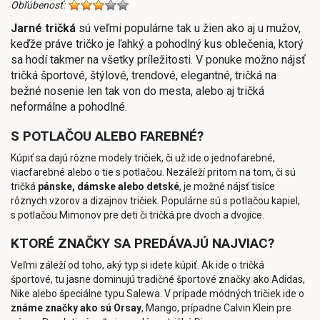
Obľúbenosť:
Jarné tričká
sú veľmi populárne tak u žien ako aj u mužov,
keďže práve tričko je ľahký a pohodlný kus oblečenia, ktorý
sa hodí takmer na všetky príležitosti. V ponuke možno nájsť
tričká športové, štýlové, trendové, elegantné, tričká na
bežné nosenie len tak von do mesta, alebo aj tričká
neformálne a pohodlné.
S POTLAČOU ALEBO FAREBNÉ?
Kúpiť sa dajú rôzne modely tričiek, či už ide o jednofarebné,
viacfarebné alebo o tie s potlačou. Nezáleží pritom na tom, či sú
tričká
pánske, dámske alebo detské
, je možné nájsť tisíce
rôznych vzorov a dizajnov tričiek. Populárne sú s potlačou kapiel,
s potlačou Mimonov pre deti či tričká pre dvoch a dvojice.
KTORÉ ZNAČKY SA PREDÁVAJÚ NAJVIAC?
Veľmi záleží od toho, aký typ si idete kúpiť. Ak ide o tričká
športové, tu jasne dominujú tradičné športové značky ako Adidas,
Nike alebo špeciálne typu Salewa. V prípade módných tričiek ide o
známe značky ako sú Orsay
, Mango, prípadne Calvin Klein pre