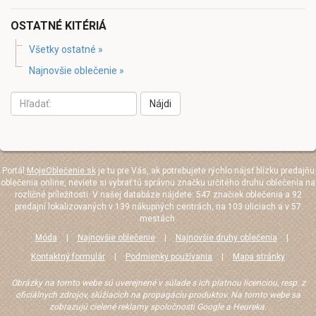
OSTATNÉ KITÉRIÁ
Všetky ostatné »
Najnovšie oblečenie »
Nájdi
Portál
MojeOblečenie.sk
je tu pre Vás, ak potrebujete rýchlo nájsť blízku predajňu
oblečenia online, neviete si vybrať tú správnu značku určitého druhu oblečenia na
rozličné príležitosti. V našej databáze nájdete: 547 značiek oblečenia a 92
predajní lokalizovaných v 139 nákupných centrách, na 103 uliciach a v 57
mestách.
Móda
|
Najnovšie oblečenie
|
Najnovšie druhy oblečenia
|
Kontaktný formulár
|
Podmienky používania
|
Mapa stránky
Obrázky na tomto webe sú uverejnené v súlade s ich platnou licenciou, resp. z
oficiálnych zdrojov, slúžiacich na propagáciu produktov. Na tomto webe sa
zobrazujú cielené reklamy spoločnosti Google a Heureka.