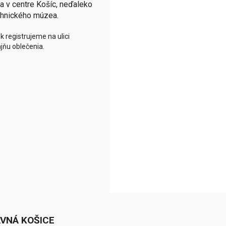
a v centre Košíc, neďaleko
chnického múzea.
k registrujeme na ulici
jňu oblečenia.
VNÁ KOŠICE