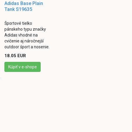
Adidas Base Plain
Tank S19635
Športové tielko
pánskeho typu značky
Adidas vhodné na
cvičenie aj náročnejší
outdoor šport a nosenie.
Tielko má systém
18.05 EUR
ClimaLite ®, ktorý
pomáha odparovať
Kúpiť v e-shope
vlhkosť a ...