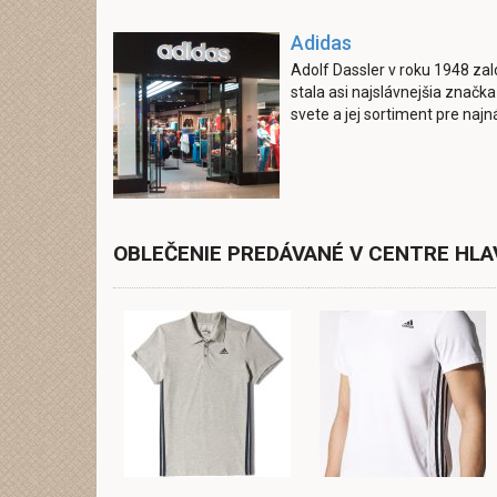
Adidas
Adolf Dassler v roku 1948 zalo
stala asi najslávnejšia značk
svete a jej sortiment pre najn
OBLEČENIE PREDÁVANÉ V CENTRE HLA