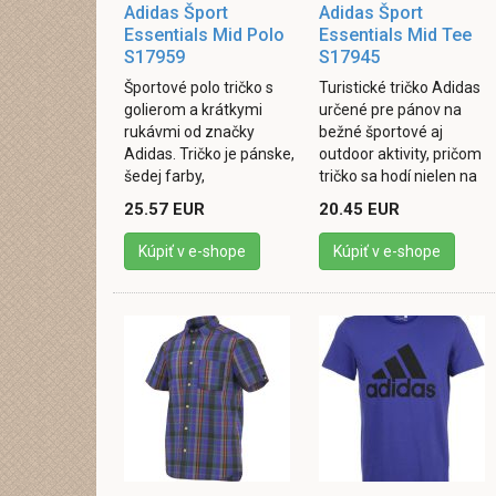
Adidas Šport
Adidas Šport
Essentials Mid Polo
Essentials Mid Tee
S17959
S17945
Športové polo tričko s
Turistické tričko Adidas
golierom a krátkymi
určené pre pánov na
rukávmi od značky
bežné športové aj
Adidas. Tričko je pánske,
outdoor aktivity, pričom
šedej farby,
tričko sa hodí nielen na
jednofarebné s pásmi
turistiku, ale aj iné
25.57 EUR
20.45 EUR
tmavej farby po bokoch
športové využitie. Vďaka
a menším logom
...
Kúpiť v e-shope
Kúpiť v e-shope
vpredu. Je ...