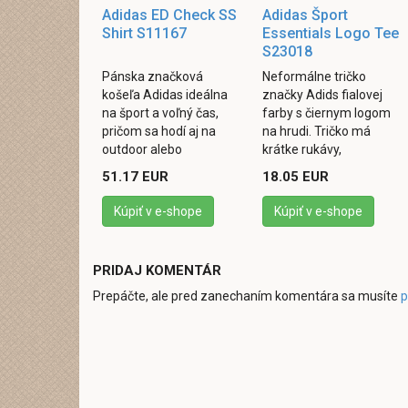
Adidas ED Check SS
Adidas Šport
Shirt S11167
Essentials Logo Tee
S23018
Pánska značková
Neformálne tričko
košeľa Adidas ideálna
značky Adids fialovej
na šport a voľný čas,
farby s čiernym logom
pričom sa hodí aj na
na hrudi. Tričko má
outdoor alebo
krátke rukávy,
celodennú turistiku.
jednoduchý a rovný
51.17 EUR
18.05 EUR
Košeľa je príjemná na
strih, je voľnejšie a
dotyk, je vyrobená zo
pohodlné, má oblý
Kúpiť v e-shope
Kúpiť v e-shope
100 % ...
výstrih pod ...
PRIDAJ KOMENTÁR
Prepáčte, ale pred zanechaním komentára sa musíte
p