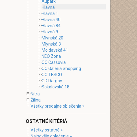
Aupark
Hlavná
Hlavná 1
Hlavná 40
Hlavná 84
Hlavná 9
Mlynská 20
Mlynská 3
Moldavská 41
NEO Zóna
OC Cassovia
OC Galéria Shopping
OC TESCO
OD Dargov
Sokolovská 18
Nitra
Žilina
Všetky predajne oblečenia »
OSTATNÉ KITÉRIÁ
Všetky ostatné »
Najnovšie oblečenie »