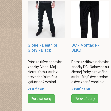
Globe - Death or
DC - Montage -
Glory - Black
BLKD
Pánske riflvé nohavice
Dámske riflové nohavice
značky Globe. Majú
značky DC. Nohavice sú
čiernu farbu, strih v
čiernej farby a rovného
prevedení slim fit a
strihu. Majú dve predné
vyšúchaný vzhľad.
a dve zadné vrecká a
Vybavene sú dvomi
zapínanie gombíkom a
Zistiť cenu
Zistiť cenu
vreckami vpredu a
zipsom. Zloženie 99%
dvomi vzadu. Zapínanie
bavlna, 1% ...
Porovať ceny
Porovať ceny
v rozparku ...