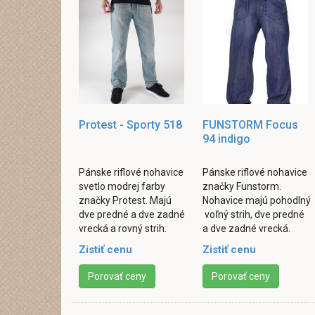
Protest - Sporty 518
FUNSTORM Focus
94 indigo
Pánske riflové nohavice
Pánske riflové nohavice
svetlo modrej farby
značky Funstorm.
značky Protest. Majú
Nohavice majú pohodlný
dve predné a dve zadné
voľný strih, dve predné
vrecká a rovný strih.
a dve zadné vrecká.
Zapínanie je riešene
Zapínanie v rozparku je
Zistiť cenu
Zistiť cenu
gombíkom a
klasické na gombík a
zipsom. Materiál je
zips. Vyrobené ...
Porovať ceny
Porovať ceny
100% ...