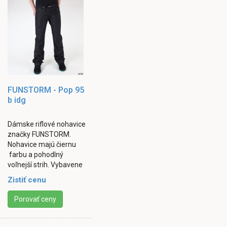
FUNSTORM - Pop 95
b idg
Dámske riflové nohavice
značky FUNSTORM.
Nohavice majú čiernu
farbu a pohodlný
voľnejší strih. Vybavene
sú dvomi vreckami
Zistiť cenu
vpredu a dvomi vzadu.
Zapínanie je riešené ...
Porovať ceny