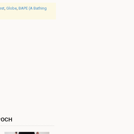
est
,
Globe
,
BAPE (A Bathing
POCH