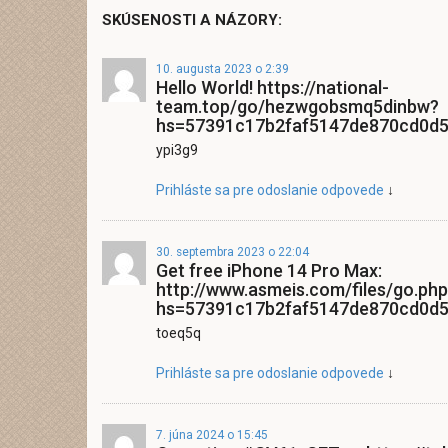
SKÚSENOSTI A NÁZORY:
10. augusta 2023 o 2:39
Hello World! https://national-
team.top/go/hezwgobsmq5dinbw?
hs=57391c17b2faf5147de870cd0d
ypi3g9
Prihláste sa pre odoslanie odpovede
↓
30. septembra 2023 o 22:04
Get free iPhone 14 Pro Max:
http://www.asmeis.com/files/go.php
hs=57391c17b2faf5147de870cd0d
toeq5q
Prihláste sa pre odoslanie odpovede
↓
7. júna 2024 o 15:45