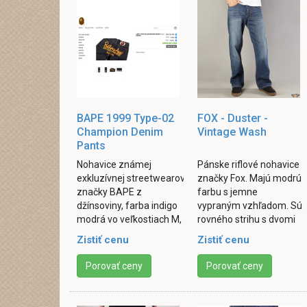
BAPE 1999 Type-02
FOX - Duster -
Champion Denim
Vintage Wash
Pants
Nohavice známej
Pánske riflové nohavice
exkluzívnej streetwearovej
značky Fox. Majú modrú
značky BAPE z
farbu s jemne
džínsoviny, farba indigo
vypraným vzhľadom. Sú
modrá vo veľkostiach M,
rovného strihu s dvomi
L, XL. V zadnej časti je
prednými a dvomi
Zistiť cenu
Zistiť cenu
žltý nápis Bathing Ape -
zadnými vreckami.
Ape shall never ...
Zapínanie je riešené ...
Porovať ceny
Porovať ceny