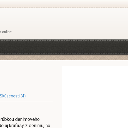
a online
Skúsenosti (4)
ou hrúbkou denimového
de aj kraťasy z denimu, čo