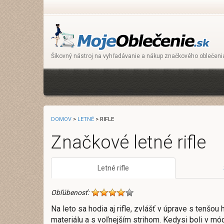
Šikovný nástroj na vyhľadávanie a nákup značkového oblečeni
DOMOV
>
LETNÉ
> RIFLE
Značkové letné rifle
Letné rifle
Obľúbenosť:
Na leto sa hodia aj rifle, zvlášť v úprave s tenš
materiálu a s voľnejším strihom. Kedysi boli v mó