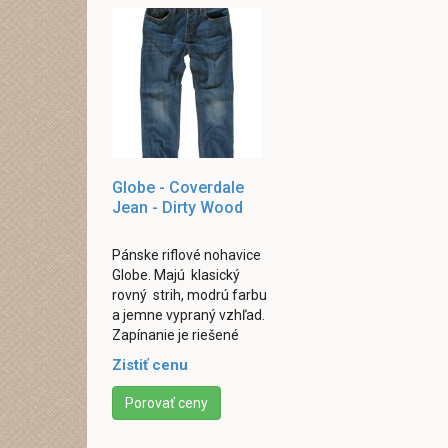
Globe - Coverdale
Jean - Dirty Wood
Pánske riflové nohavice
Globe. Majú klasický
rovný strih, modrú farbu
a jemne vypraný vzhľad.
Zapínanie je riešené
gombíkmi. Sú vybavené
Zistiť cenu
dvomi vreckami vpredu
a ...
Porovať ceny