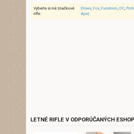
Vyberte si iné značkové
Etnies
,
Fox
,
Funstorm
,
DC
,
Prot
rifle:
Ape)
LETNÉ RIFLE V ODPORÚČANÝCH ESHO