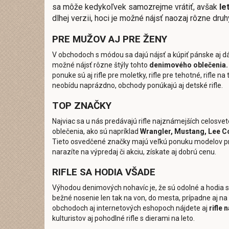
sa môže kedykoľvek samozrejme vrátiť, avšak
le
dlhej verzii, hoci je možné nájsť naozaj rôzne druhy
PRE MUŽOV AJ PRE ŽENY
V obchodoch s módou sa dajú nájsť a kúpiť pánske aj dám
možné nájsť rôzne štýly tohto
denimového oblečenia.
ponuke sú aj rifle pre moletky, rifle pre tehotné, rifle na
neobídu naprázdno, obchody ponúkajú aj detské rifle.
TOP ZNAČKY
Najviac sa u nás predávajú rifle najznámejších celosv
oblečenia, ako sú napríklad
Wrangler, Mustang, Lee C
Tieto osvedčené značky majú veľkú ponuku modelov pre
narazíte na výpredaj či akciu, získate aj dobrú cenu.
RIFLE SA HODIA VŠADE
Výhodou denimových nohavíc je, že sú odolné a hodia sa
bežné nosenie len tak na von, do mesta, prípadne aj na 
obchodoch aj internetových eshopoch nájdete aj
rifle
kulturistov aj pohodlné rifle s dierami na leto.