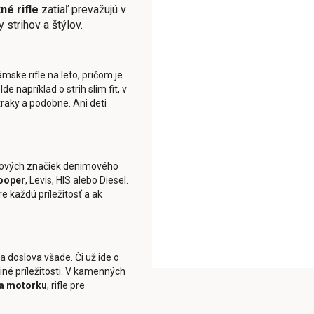
tné rifle
zatiaľ prevažujú v
 strihov a štýlov.
ske rifle na leto, pričom je
Ide napríklad o strih slim fit, v
 traky a podobne. Ani deti
etových značiek denimového
ooper
, Levis, HIS alebo Diesel.
 každú príležitosť a ak
 doslova všade. Či už ide o
iné príležitosti. V kamenných
 na motorku
, rifle pre