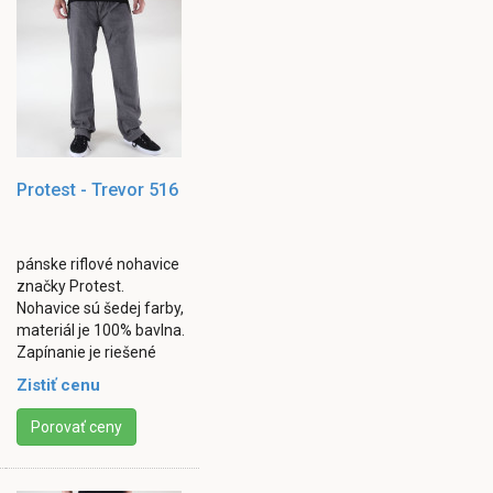
Protest - Trevor 516
pánske riflové nohavice
značky Protest.
Nohavice sú šedej farby,
materiál je 100% bavlna.
Zapínanie je riešené
klasicky gombíkom a
Zistiť cenu
zipsom. Vybavené sú
dvomi vreckami vpredu
Porovať ceny
...