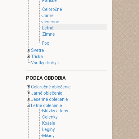
Pánske
Celoročné
Jarné
Jesenné
Letné
Zimné
Fox
Svetre
Tričká
Všetky druhy »
PODĽA OBDOBIA
Celoročné oblečenie
Jarné oblečenie
Jesenné oblečenie
Letné oblečenie
Blúzky a topy
Čelenky
Košele
Legíny
Mikiny