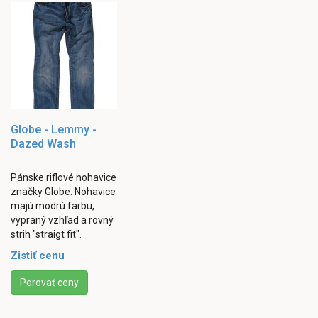
Globe - Lemmy -
Dazed Wash
Pánske riflové nohavice
značky Globe. Nohavice
majú modrú farbu,
vypraný vzhľad a rovný
strih "straigt fit".
Obsahujú dve vrecká
Zistiť cenu
vpredu a dve vzadu.
Zapínanie v ...
Porovať ceny