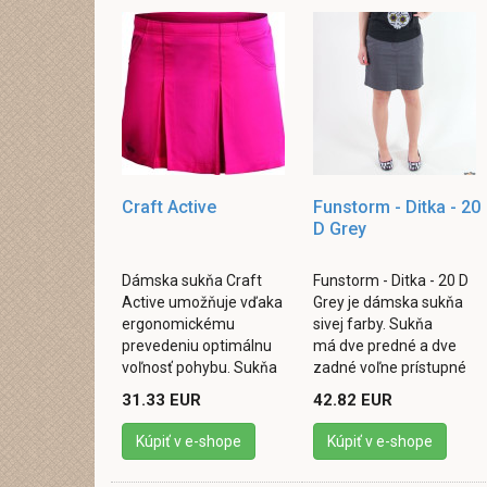
Craft Active
Funstorm - Ditka - 20
D Grey
Dámska sukňa Craft
Funstorm - Ditka - 20 D
Active umožňuje vďaka
Grey je dámska sukňa
ergonomickému
sivej farby. Sukňa
prevedeniu optimálnu
má dve predné a dve
voľnosť pohybu. Sukňa
zadné voľne prístupné
má vysokú priedušnosť
vrecká zapínanie
31.33 EUR
42.82 EUR
a pohodlný voľný strih,
rozparku pomocou
ktorý poskytujú ...
gombíkov a zipsu pútka
Kúpiť v e-shope
Kúpiť v e-shope
v ...