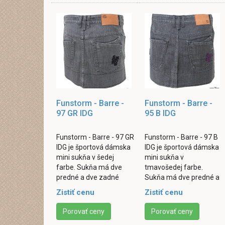
Funstorm - Barre -
Funstorm - Barre -
97 GR IDG
95 B IDG
Funstorm - Barre - 97 GR
Funstorm - Barre - 97 B
IDG je športová dámska
IDG je športová dámska
mini sukňa v šedej
mini sukňa v
farbe. Sukňa má dve
tmavošedej farbe.
predné a dve zadné
Sukňa má dve predné a
vrecká. Zapínanie je
dve zadné vrecká.
Zistiť cenu
Zistiť cenu
riešené formou
Zapínanie je riešené
rozparku pomocou
formou rozparku
Porovať ceny
Porovať ceny
gombíku a ...
pomocou ...