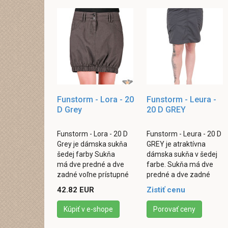
Funstorm - Lora - 20
Funstorm - Leura -
D Grey
20 D GREY
Funstorm - Lora - 20 D
Funstorm - Leura - 20 D
Grey je dámska sukňa
GREY je atraktívna
šedej farby Sukňa
dámska sukňa v šedej
má dve predné a dve
farbe. Sukňa má dve
zadné voľne prístupné
predné a dve zadné
vrecká. Zapínanie je
vrecká. Zapínanie
42.82 EUR
Zistiť cenu
riešené formou
rozparku je riešené
rozparku pomocou
pomocou druku a zipsu,
Kúpiť v e-shope
Porovať ceny
gombíkov ...
...