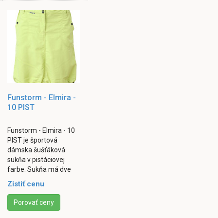
Funstorm - Elmira -
10 PIST
Funstorm - Elmira - 10
PIST je športová
dámska šušťáková
sukňa v pistáciovej
farbe. Sukňa má dve
predné a dve zadné
Zistiť cenu
vrecká. Zapínanie je
riešené rozparkom
Porovať ceny
pomocou ...