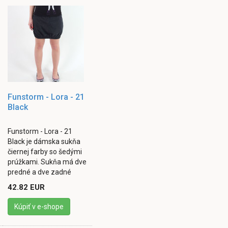
Funstorm - Lora - 21
Black
Funstorm - Lora - 21
Black je dámska sukňa
čiernej farby so šedými
prúžkami. Sukňa má dve
predné a dve zadné
voľne prístupné
42.82 EUR
vrecká. Zapínanie je
riešené formou ...
Kúpiť v e-shope