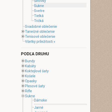
Šiltovky
Sukne
Svetre
Tielká
Tričká
Svadobné oblečenie
Tanečné oblečenie
Tenisové oblečenie
Všetky príležitosti »
PODĽA DRUHU
Bundy
Kabáty
Koktejlové šaty
Košele
Opasky
Plesové šaty
Rifle
Sukne
Dámske
Jarné