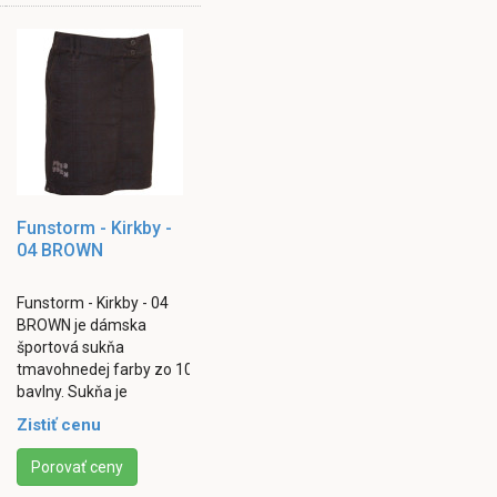
Funstorm - Kirkby -
04 BROWN
Funstorm - Kirkby - 04
BROWN je dámska
športová sukňa
tmavohnedej farby zo 100%
bavlny. Sukňa je
károvaná, má dve
Zistiť cenu
predné vrecká a dve
zadné vrecká. Zapína sa
Porovať ceny
...