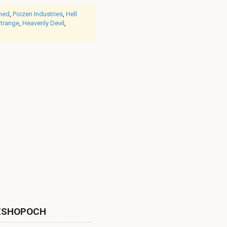
ned
,
Poizen Industries
,
Hell
Strange
,
Heavenly Devil
,
ESHOPOCH