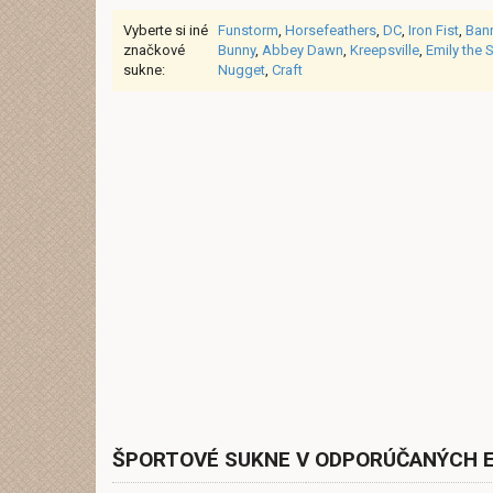
Vyberte si iné
Funstorm
,
Horsefeathers
,
DC
,
Iron Fist
,
Ban
značkové
Bunny
,
Abbey Dawn
,
Kreepsville
,
Emily the 
sukne:
Nugget
,
Craft
ŠPORTOVÉ SUKNE V ODPORÚČANÝCH 