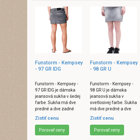
Funstorm - Kempsey
Funstorm - Kempsey
- 97 GR IDG
- 98 GR U
Funstorm - Kempsey -
Funstorm - Kempsey -
97 GR IDG je dámska
98 GR U je dámska
jeansová sukňa v šedej
jeansová sukňa v
farbe. Sukňa má dve
svetlosivej farbe. Sukňa
predné a dve zadné
má dve predné a dve
vrecká. Zapínanie je
zadné vrecká. Zapínanie
Zistiť cenu
Zistiť cenu
riešené formou
je riešené formou
rozparku pomocou
rozparku pomocou
Porovať ceny
Porovať ceny
gombíkov a ...
gombíkov ...