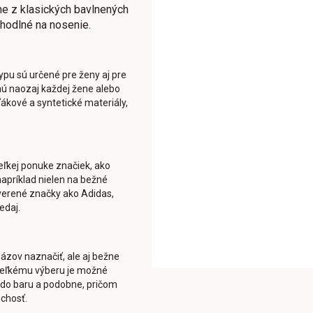
ne z klasických bavlnených
ohodlné na nosenie.
ypu sú určené pre ženy aj pre
anú naozaj každej žene alebo
ákové a syntetické materiály,
veľkej ponuke značiek, ako
napríklad nielen na bežné
 overené značky ako Adidas,
edaj.
ázov naznačiť, ale aj bežne
eľkému výberu je možné
n do baru a podobne, pričom
uchosť.