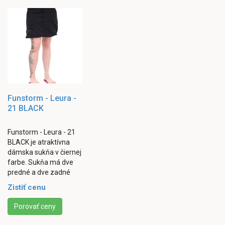
Funstorm - Leura -
21 BLACK
Funstorm - Leura - 21
BLACK je atraktívna
dámska sukňa v čiernej
farbe. Sukňa má dve
predné a dve zadné
vrecká. Zapínanie
Zistiť cenu
rozparku je riešené
pomocou druku a zipsu,
Porovať ceny
...