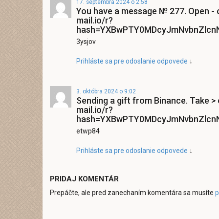
17. septembra 2024 o 2:58
You have a message № 277. Open - 
mail.io/r?
hash=YXBwPTY0MDcyJmNvbnZlcnN
3ysjov
Prihláste sa pre odoslanie odpovede
↓
3. októbra 2024 o 9:02
Sending a gift from Binance. Take >
mail.io/r?
hash=YXBwPTY0MDcyJmNvbnZlcnN
etwp84
Prihláste sa pre odoslanie odpovede
↓
PRIDAJ KOMENTÁR
Prepáčte, ale pred zanechaním komentára sa musíte
p