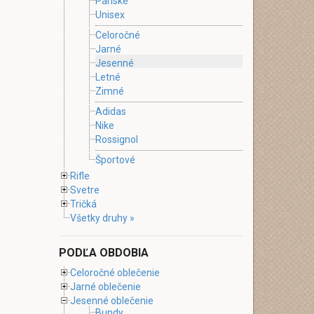
Pánske
Unisex
Celoročné
Jarné
Jesenné
Letné
Zimné
Adidas
Nike
Rossignol
Športové
Rifle
Svetre
Tričká
Všetky druhy »
PODĽA OBDOBIA
Celoročné oblečenie
Jarné oblečenie
Jesenné oblečenie
Bundy