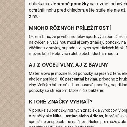
obliekaniu.
Jesenné ponožky
na rozdiel od iných
ochránili nohu pred chladom, ešte stále ale nie až
zimu.
MNOHO RÔZNYCH PRÍLEŽITOSTÍ
Okrem toho, že je veľa modelov športových ponožiek, na
na cvičenie, väčšinou muži aj ženy zháňajú ponožky na
väčšinou z bavlny, prípadne z iných syntetických látok.
možno kúpiť v obuvách alebo obchodoch s módou.
AJ Z OVČEJ VLNY, AJ Z BAVLNY
Materiálovo je možné kúpiť ponožky na jeseň z tenšieh
ako je napríklad
100 percentná bavlna,
prípadne z hrub
vlny. Veľkým hitom sú aj bambusové ponožky, napríklad 
ponožky so striebrom, ktoré ničia baktérie.
KTORÉ ZNAČKY VYBRAŤ?
V ponuke sú ponožky rôznych značiek a výrobcov. V prí
o značky ako
Nike, Lasting alebo Adidas,
ktoré sú sv
špeciálne prispôsobené na šport. Nielen pre mužov, ale