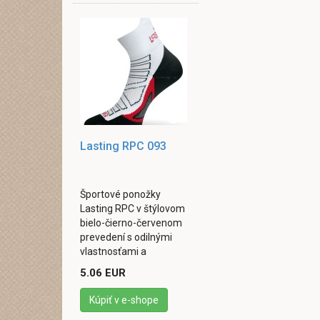
Lasting RPC 093
Športové ponožky
Lasting RPC v štýlovom
bielo-čierno-červenom
prevedení s odilnými
vlastnosťami a
priedušnosťou. A práve
5.06 EUR
tieto vlastnosti sú v
priebehu dlhého
Kúpiť v e-shope
tréningu ...