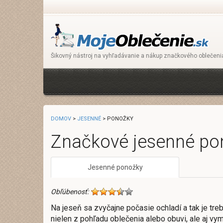
Šikovný nástroj na vyhľadávanie a nákup značkového oblečeni
DOMOV
>
JESENNÉ
> PONOŽKY
Značkové jesenné po
Jesenné ponožky
Obľúbenosť:
Na jeseň sa zvyčajne počasie ochladí a tak je tre
nielen z pohľadu oblečenia alebo obuvi, ale aj vy