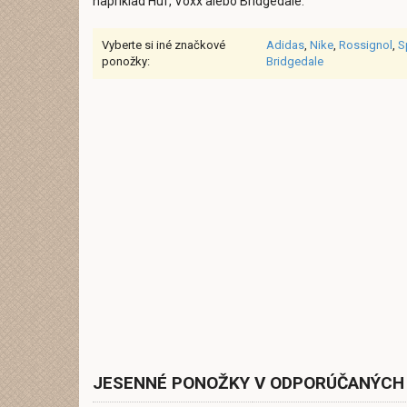
napríklad Huf, Voxx alebo Bridgedale.
Vyberte si iné značkové
Adidas
,
Nike
,
Rossignol
,
S
ponožky:
Bridgedale
JESENNÉ PONOŽKY V ODPORÚČANÝCH