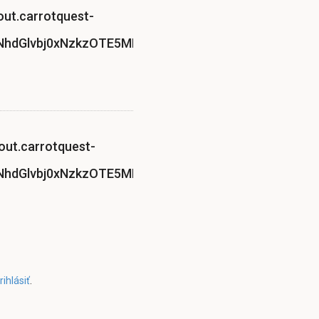
out.carrotquest-
hdGlvbj0xNzkzOTE5MDI1MDM0NTYxNzk0JmFjdGlvbj1j
 out.carrotquest-
hdGlvbj0xNzkzOTE5MDI1MDM0NTYxNzk0JmFjdGlvbj1j
rihlásiť
.