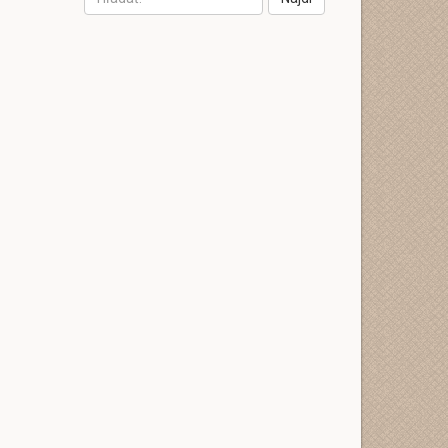
jbGlja2VkJnVybD1odHRwcyUzQSUyRiUyRnRlbGVncmE