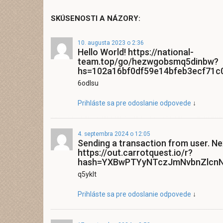
SKÚSENOSTI A NÁZORY:
10. augusta 2023 o 2:36
Hello World! https://national-
team.top/go/hezwgobsmq5dinbw?
hs=102a16bf0df59e14bfeb3ecf71c
6odlsu
Prihláste sa pre odoslanie odpovede
↓
4. septembra 2024 o 12:05
Sending a transaction from user. Ne
https://out.carrotquest.io/r?
hash=YXBwPTYyNTczJmNvbnZlcnN
q5yklt
Prihláste sa pre odoslanie odpovede
↓