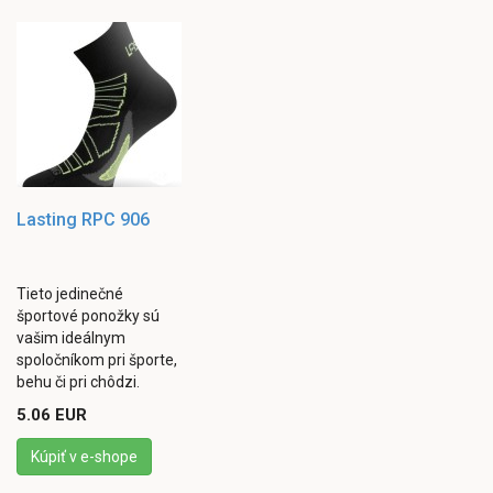
Lasting RPC 906
Tieto jedinečné
športové ponožky sú
vašim ideálnym
spoločníkom pri športe,
behu či pri chôdzi.
Dokonale odvádzajú pot
5.06 EUR
a práve to je v priebehu
dlhého tréningu či ...
Kúpiť v e-shope