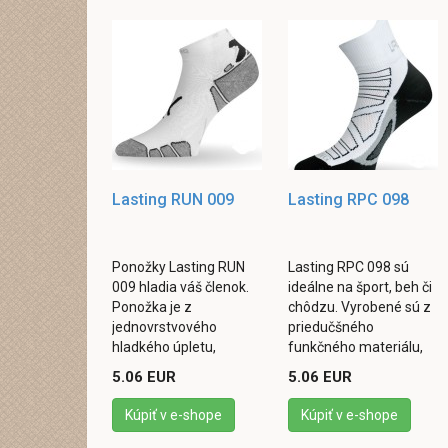
Lasting RUN 009
Lasting RPC 098
Ponožky Lasting RUN
Lasting RPC 098 sú
009 hladia váš členok.
ideálne na šport, beh či
Ponožka je z
chôdzu. Vyrobené sú z
jednovrstvového
priedučšného
hladkého úpletu,
funkčného materiálu,
obsahujúca špeciálne
ktorý udrží vašu nohu v
5.06 EUR
5.06 EUR
polypropylénové priadze
suchu a pohodlí. A práve
s obsahom iónov
to je v ...
Kúpiť v e-shope
Kúpiť v e-shope
striebra, ktoré ...