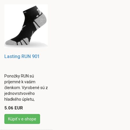
Lasting RUN 901
Ponožky RUN sú
príjemné k vašim
členkom. Vyrobené sú z
jednovrstvového
hladkého úpletu,
obsahujúceho špeciálne
5.06 EUR
polypropylénové priadze
s obsahom iónov
Kúpiť v e-shope
striebra, ktoré ...