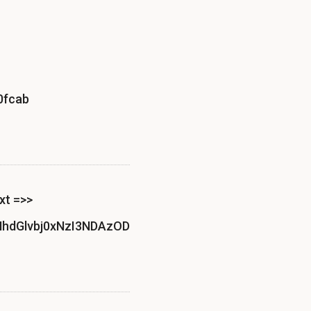
0fcab
xt =>>
hdGlvbj0xNzI3NDAzODEwMjkwMTQwNjI1JmFjdGlvbj1