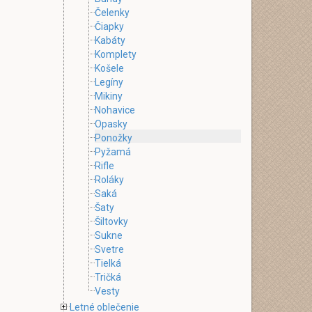
Čelenky
Čiapky
Kabáty
Komplety
Košele
Legíny
Mikiny
Nohavice
Opasky
Ponožky
Pyžamá
Rifle
Roláky
Saká
Šaty
Šiltovky
Sukne
Svetre
Tielká
Tričká
Vesty
Letné oblečenie