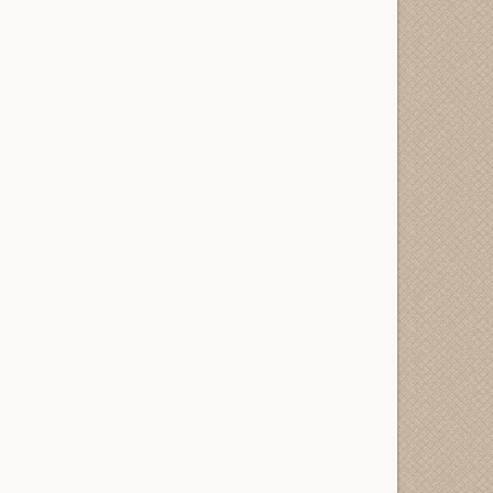
bGlja2VkJnVybD1odHRwcyUzQSUyRiUyRnJlZGxpbmti
bGlja2VkJnVybD1odHRwcyUzQSUyRiUyRnJlZGxpbmti