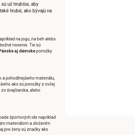
 sú už hrubšie, aby
 také hrubé, ako bývajú na
príklad na jogu, na beh alebo
 bežné nosenie. Tie sú
Pánske aj dámske
ponožky
o a pohodlnejšieho materiálu,
šieho ako sú ponožky z ovčej
zo švajčiarska, alebo
pade športových ide napríklad
ojim materiálom a zložením
 aj pre ženy sú značky ako