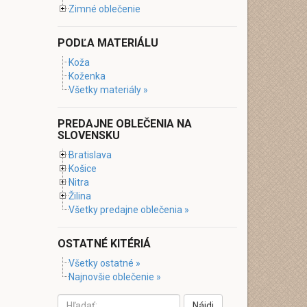
Zimné oblečenie
PODĽA MATERIÁLU
Koža
Koženka
Všetky materiály »
PREDAJNE OBLEČENIA NA
SLOVENSKU
Bratislava
Košice
Nitra
Žilina
Všetky predajne oblečenia »
OSTATNÉ KITÉRIÁ
Všetky ostatné »
Najnovšie oblečenie »
Nájdi