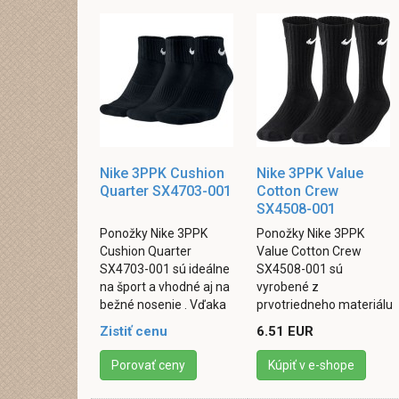
Nike 3PPK Cushion
Nike 3PPK Value
Quarter SX4703-001
Cotton Crew
SX4508-001
Ponožky Nike 3PPK
Ponožky Nike 3PPK
Cushion Quarter
Value Cotton Crew
SX4703-001 sú ideálne
SX4508-001 sú
na šport a vhodné aj na
vyrobené z
bežné nosenie . Vďaka
prvotriedneho materiálu
svojej kvalite a odolnosti
pre príjemný pocit,
Zistiť cenu
6.51 EUR
sú vhodné aj na
ponúkajú trvalé pohodlie
častejšie používanie. ...
do telocvične aj pri
Porovať ceny
Kúpiť v e-shope
každodennej chôdzi v ...