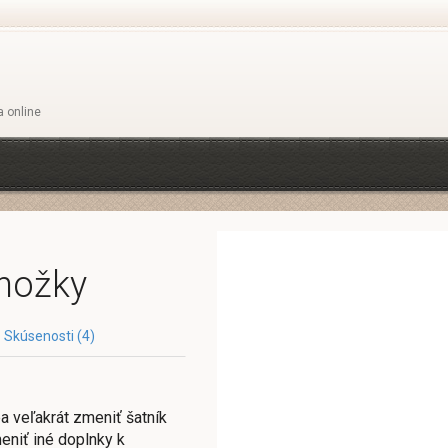
a online
nožky
Skúsenosti (4)
ba veľakrát zmeniť šatník
meniť iné doplnky k