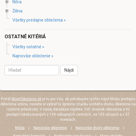
Nitra
Žilina
Všetky predajne oblečenia »
OSTATNÉ KITÉRIÁ
Všetky ostatné »
Najnovšie oblečenie »
Nájdi
Portál
MojeOblečenie.sk
je tu pre Vás, ak potrebujete rýchlo nájsť blízku predajňu
oblečenia online, neviete si vybrať tú správnu značku určitého druhu oblečenia na
rozličné príležitosti. V našej databáze nájdete: 547 značiek oblečenia a 92
predajní lokalizovaných v 139 nákupných centrách, na 103 uliciach a v 57
mestách.
Móda
|
Najnovšie oblečenie
|
Najnovšie druhy oblečenia
|
Kontaktný formulár
|
Podmienky používania
|
Mapa stránky