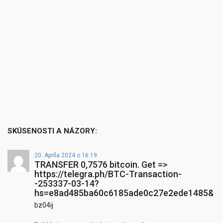
SKÚSENOSTI A NÁZORY:
20. Apríla 2024 o 16:19
ТRАNSFЕR 0,7576 bitсоin. Get =>
https://telegra.ph/BTC-Transaction-
-253337-03-14?
hs=e8ad485ba60c6185ade0c27e2ede1485&
bz04ij