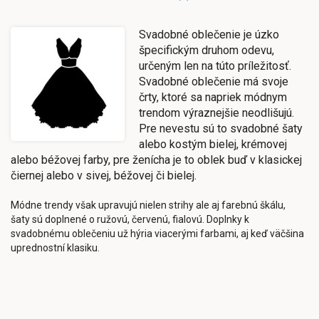
Svadobné oblečenie je úzko
špecifickým druhom odevu,
určeným len na túto príležitosť.
Svadobné oblečenie má svoje
črty, ktoré sa napriek módnym
trendom výraznejšie neodlišujú.
Pre nevestu sú to svadobné šaty
alebo kostým bielej, krémovej
alebo béžovej farby, pre ženícha je to oblek buď v klasickej
čiernej alebo v sivej, béžovej či bielej.
Módne trendy však upravujú nielen strihy ale aj farebnú škálu,
šaty sú doplnené o ružovú, červenú, fialovú. Doplnky k
svadobnému oblečeniu už hýria viacerými farbami, aj keď väčšina
uprednostní klasiku.