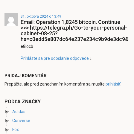
31. októbra 2024 o 13:49
Email: Operation 1,8245 bitcoin. Continue
>>> https://telegra.ph/Go-to-your-personal-
cabinet-08-25?
hs=c0edd5e807dc64e237e234c9b9de3dc9&
e8iocb
Prihláste sa pre odoslanie odpovede
↓
PRIDAJ KOMENTÁR
Prepáčte, ale pred zanechaním komentára sa musíte
prihlásiť
.
PODĽA ZNAČKY
Adidas
Converse
Fox