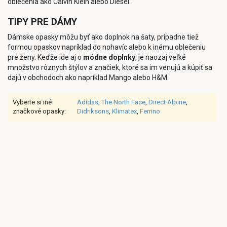
oblečenia ako Calvin Klein alebo Diesel.
TIPY PRE DÁMY
Dámske opasky môžu byť ako doplnok na šaty, prípadne tiež
formou opaskov napríklad do nohavíc alebo k inému oblečeniu
pre ženy. Keďže ide aj o
módne doplnky
, je naozaj veľké
množstvo rôznych štýlov a značiek, ktoré sa im venujú a kúpiť sa
dajú v obchodoch ako napríklad Mango alebo H&M.
Vyberte si iné
Adidas
,
The North Face
,
Direct Alpine
,
značkové opasky:
Didriksons
,
Klimatex
,
Ferrino