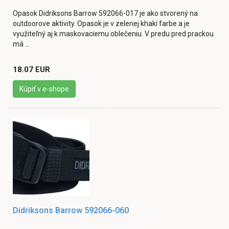
Opasok Didriksons Barrow 592066-017 je ako stvorený na
outdoorove aktivity. Opasok je v zelenej khaki farbe a je
využiteľný aj k maskovaciemu oblečeniu. V predu pred prackou
má ...
18.07 EUR
Kúpiť v e-shope
Didriksons Barrow 592066-060