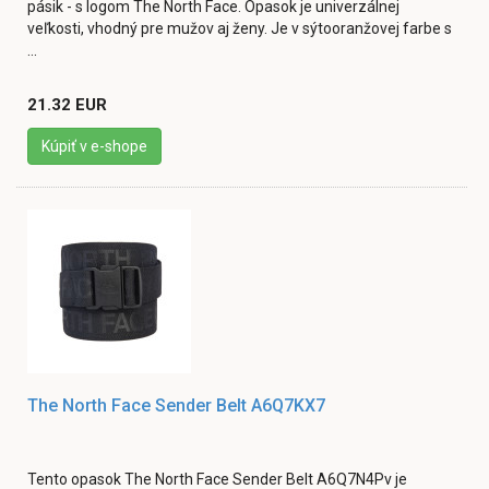
pásik - s logom The North Face. Opasok je univerzálnej
veľkosti, vhodný pre mužov aj ženy. Je v sýtooranžovej farbe s
...
21.32 EUR
Kúpiť v e-shope
The North Face Sender Belt A6Q7KX7
Tento opasok The North Face Sender Belt A6Q7N4Pv je