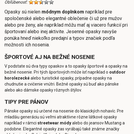
Obľúbenosť:
Opasky sú nielen
módnym doplnkom
napríklad pre
spoločenské alebo elegantné oblečenie či už pre mužov
alebo pre ženy, ale napríklad môžu mať aj viacero funkcií pri
športovaní alebo inej aktivite. Jesenné opasky navyše
ponúka hneď niekoľko predajní a typov značiek podľa
možnosti ich nosenia.
ŠPORTOVÉ AJ NA BEŽNÉ NOSENIE
V podstate sú dva typy opaskov a to opasky športové a opasky na
bežné nosenie. Pri tých športových môže ísť napríklad o
outdoor
horolezecké
alebo turistické opasky, prípadne opasky na
chudnutie a cvičenie vnútri. Bežné opasky sú buď ako pánske
alebo ako dámske opasky rôznych štýlov.
TIPY PRE PÁNOV
Pánske opasky sú určené na nosenie do klasických nohavíc. Pre
mladšiu generáciu sú veľmi atraktívne rôzne látkové opasky
napríklad v rámci
streetwear módy
alebo do jeansov Mustang a
podobne. Elegantné opasky zas vyrábajú také známe značky