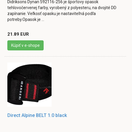
Didriksons Dynan 592116-256 je športovy opasok
tehlovočervenej farby, vyrobený z polyesteru, na dvojité DD
zapínanie. Veľkosť opasku je nastaviteľná podľa
potreby.Opasok je ...
21.89 EUR
Kúpiť v e-shope
Direct Alpine BELT 1.0 black