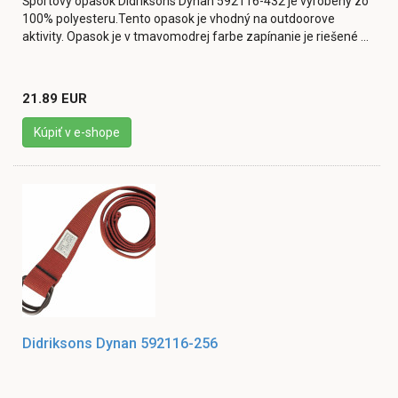
Športový opasok Didriksons Dynan 592116-432 je vyrobený zo
100% polyesteru.Tento opasok je vhodný na outdoorove
aktivity. Opasok je v tmavomodrej farbe zapínanie je riešené ...
21.89 EUR
Kúpiť v e-shope
Didriksons Dynan 592116-256