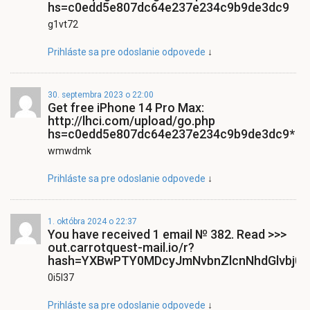
hs=c0edd5e807dc64e237e234c9b9de3dc9
g1vt72
Prihláste sa pre odoslanie odpovede
↓
30. septembra 2023 o 22:00
Get free iPhone 14 Pro Max:
http://lhci.com/upload/go.php
hs=c0edd5e807dc64e237e234c9b9de3dc9*
wmwdmk
Prihláste sa pre odoslanie odpovede
↓
1. októbra 2024 o 22:37
You have received 1 email № 382. Read >>>
out.carrotquest-mail.io/r?
hash=YXBwPTY0MDcyJmNvbnZlcnNhdGlvbj0x
0i5l37
Prihláste sa pre odoslanie odpovede
↓