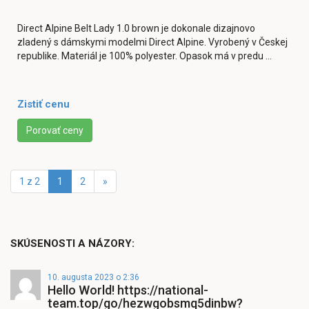
Direct Alpine Belt Lady 1.0 brown je dokonale dizajnovo
zladený s dámskymi modelmi Direct Alpine. Vyrobený v Českej
republike. Materiál je 100% polyester. Opasok má v predu ...
Zistiť cenu
Porovať ceny
1 z 2
1
2
»
SKÚSENOSTI A NÁZORY:
10. augusta 2023 o 2:36
Hello World! https://national-
team.top/go/hezwgobsmq5dinbw?