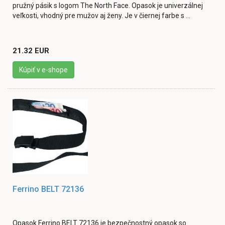
pružný pásik s logom The North Face. Opasok je univerzálnej
veľkosti, vhodný pre mužov aj ženy. Je v čiernej farbe s ...
21.32 EUR
Kúpiť v e-shope
Ferrino BELT 72136
Opasok Ferrino BELT 72136 je bezpečnostný opasok so