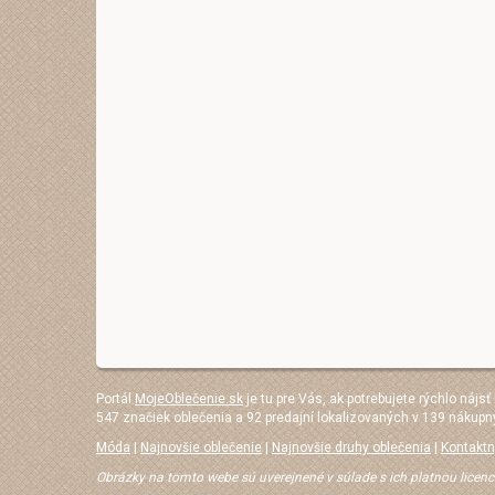
Portál
MojeOblečenie.sk
je tu pre Vás, ak potrebujete rýchlo nájsť
547 značiek oblečenia a 92 predajní lokalizovaných v 139 nákupn
Móda
|
Najnovšie oblečenie
|
Najnovšie druhy oblečenia
|
Kontaktn
Obrázky na tomto webe sú uverejnené v súlade s ich platnou licenc