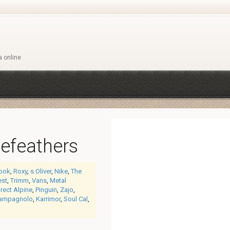
a online
efeathers
bok
,
Roxy
,
s.Oliver
,
Nike
,
The
est
,
Trimm
,
Vans
,
Metal
irect Alpine
,
Pinguin
,
Zajo
,
ampagnolo
,
Karrimor
,
Soul Cal
,