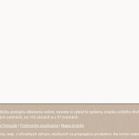
 blízku predajňu oblečenia online, neviete si vybrať tú správnu značku určitého dru
ých centrách, na 103 uliciach a v 57 mestách.
ý formulár
|
Podmienky používania
|
Mapa stránky
iou, resp. z oficiálnych zdrojov, slúžiacich na propagáciu produktov. Na tomto web