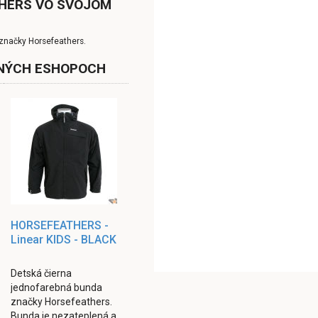
THERS VO SVOJOM
značky Horsefeathers.
NÝCH ESHOPOCH
HORSEFEATHERS -
Linear KIDS - BLACK
Detská čierna
jednofarebná bunda
značky Horsefeathers.
Bunda je nezateplená a