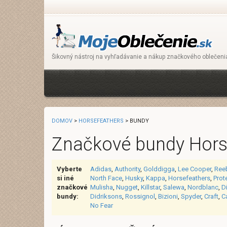
Šikovný nástroj na vyhľadávanie a nákup značkového oblečeni
DOMOV
>
HORSEFEATHERS
> BUNDY
Značkové bundy Hors
Vyberte
Adidas
,
Authority
,
Golddigga
,
Lee Cooper
,
Ree
si iné
North Face
,
Husky
,
Kappa
,
Horsefeathers
,
Prot
značkové
Mulisha
,
Nugget
,
Killstar
,
Salewa
,
Nordblanc
,
D
bundy:
Didriksons
,
Rossignol
,
Bizioni
,
Spyder
,
Craft
,
C
No Fear