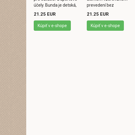
účely. Bunda je detská,
prevedení bez
je vyrobená zo 100 %
zateplenia. Bunda je tak
21.25 EUR
21.25 EUR
polyamidu a má výšku
ideálna ako ľahšia
vodného stĺpca
bunda na nosenie von
Kúpiť v e-shope
Kúpiť v e-shope
2.000mm. ...
počas jari ...