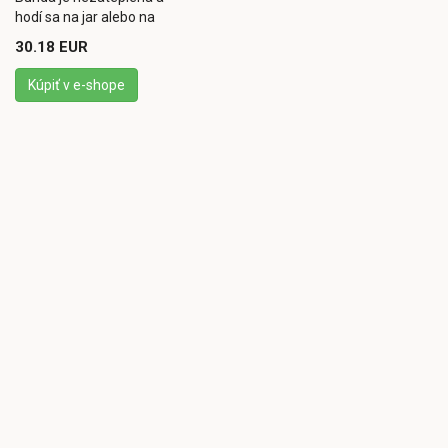
hodí sa na jar alebo na
jeseň, je ľahká a
30.18 EUR
vyrobená z nylonu a
polyesteru. Má tri
Kúpiť v e-shope
predné ...