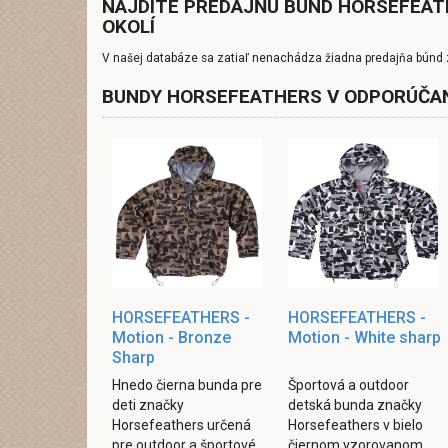
NÁJDITE PREDAJŇU BÚND HORSEFEA
OKOLÍ
V našej databáze sa zatiaľ nenachádza žiadna predajňa búnd 
BUNDY HORSEFEATHERS V ODPORÚČA
HORSEFEATHERS -
HORSEFEATHERS -
Motion - Bronze
Motion - White sharp
Sharp
Hnedo čierna bunda pre
Športová a outdoor
deti značky
detská bunda značky
Horsefeathers určená
Horsefeathers v bielo
pre outdoor a športové
čiernom vzorovanom