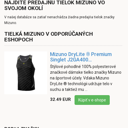
NÁJDITE PREDAJŇU TIELOK MIZUNO VO
SVOJOM OKOLÍ
V našej databáze sa zatiaľ nenachádza žiadna predajňa tielok značky
Mizuno.
TIELKÁ MIZUNO V ODPORÚČANÝCH
ESHOPOCH
Mizuno DryLite ® Premium
Singlet J2GA400...
Štýlové pohodlné 100% polyesterové
značkové dámske tielko značky Mizuno
na športové účely. Vďaka Mizuno
DryLite ® technológii udržuje telo v
suchu a taktiež mu ...
32.49 EUR
Kúpiť v e-shope