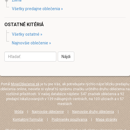
Všetky predajne oblečenia »
OSTATNÉ KITÉRIÁ
Všetky ostatné »
Najnovšie oblečenie »
Nájdi
Portál
MojeOblečenie.sk
je tu pre Vás, ak potrebujete rýchlo nájsť blízku predajňu
oblečenia online, neviete si vybrať tú správnu značku určitého druhu oblečenia na
rozličné príležitosti. V našej databáze nájdete: 547 značiek oblečenia a 92
predajní lokalizovaných v 139 nákupných centrách, na 103 uliciach a v 57
mestách.
Móda
|
Najnovšie oblečenie
|
Najnovšie druhy oblečenia
|
Kontaktný formulár
|
Podmienky používania
|
Mapa stránky