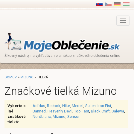
Main
Menu
Šikovný nástroj na vyhľadávanie a nákup značkového oblečenia online
DOMOV
>
MIZUNO
> TIELKÁ
Značkové tielká Mizuno
Vyberte si
Adidas
,
Reebok
,
Nike
,
Merrell
,
Sullen
,
Iron Fist
,
iné
Banned
,
Heavenly Devil
,
Too Fast
,
Black Craft
,
Salewa
,
značkové
Nordblanc
,
Mizuno
,
Sensor
tielká: