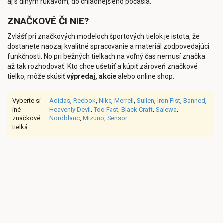
aj s dlhým rukávom, do chladnejšieho počasia.
ZNAČKOVÉ ČI NIE?
Zvlášť pri značkových modeloch športových tielok je istota, že
dostanete naozaj kvalitné spracovanie a materiál zodpovedajúci
funkčnosti. No pri bežných tielkach na voľný čas nemusí značka
až tak rozhodovať. Kto chce ušetriť a kúpiť zároveň značkové
tielko, môže skúsiť
výpredaj, akcie
alebo online shop.
Vyberte si
Adidas
,
Reebok
,
Nike
,
Merrell
,
Sullen
,
Iron Fist
,
Banned
,
iné
Heavenly Devil
,
Too Fast
,
Black Craft
,
Salewa
,
značkové
Nordblanc
,
Mizuno
,
Sensor
tielká: