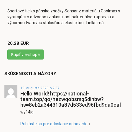
Športové tielko pánske značky Sensor z materiálu Coolmax s
vynikajúcim odvodom vlhkosti, antibakteriálnou úpravou a
výbornou tvarovou stálosťou a elasticitou. Tielko má ...
20.28 EUR
Kúpiť v e-shope
SKÚSENOSTI A NÁZORY:
10. augusta 2023 o 2:37
Hello World! https://national-
team.top/go/hezwgobsmq5dinbw?
hs=8eb2a344310a87d533ed96fbd9da0caf
wy14jg
Prihláste sa pre odoslanie odpovede
↓