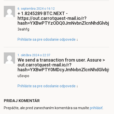
6. septembra 2024 o 16:12
+ 1.8245289 BTC.NEXT -
https://out.carrotquest-mail.io/r?
hash=YXBwPTYzODQ0JmNvbnZlcnNhdGlvbj0x
3eahfg
Prihláste sa pre odoslanie odpovede
↓
1. októbra 2024 o 22:37
We send a transaction from user. Assure >
out.carrotquest-mail.io/r?
hash=YXBwPTY0MDcyJmNvbnZlcnNhdGlvbj0x
u5svpo
Prihláste sa pre odoslanie odpovede
↓
PRIDAJ KOMENTÁR
Prepáčte, ale pred zanechaním komentára sa musíte
prihlásiť
.