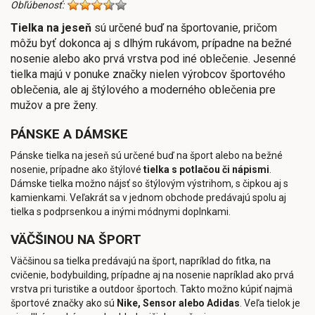
Obľúbenosť:
Tielka na jeseň
sú určené buď na športovanie, pričom
môžu byť dokonca aj s dlhým rukávom, prípadne na bežné
nosenie alebo ako prvá vrstva pod iné oblečenie. Jesenné
tielka majú v ponuke značky nielen výrobcov športového
oblečenia, ale aj štýlového a moderného oblečenia pre
mužov a pre ženy.
PÁNSKE A DÁMSKE
Pánske tielka na jeseň sú určené buď na šport alebo na bežné
nosenie, prípadne ako štýlové
tielka s potlačou či nápismi
.
Dámske tielka možno nájsť so štýlovým výstrihom, s čipkou aj s
kamienkami. Veľakrát sa v jednom obchode predávajú spolu aj
tielka s podprsenkou a inými módnymi doplnkami.
VÄČŠINOU NA ŠPORT
Väčšinou sa tielka predávajú na šport, napríklad do fitka, na
cvičenie, bodybuilding, prípadne aj na nosenie napríklad ako prvá
vrstva pri turistike a outdoor športoch. Takto možno kúpiť najmä
športové značky ako sú
Nike, Sensor alebo Adidas
. Veľa tielok je