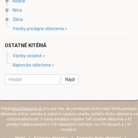
Košice
Nitra
Žilina
Všetky predajne oblečenia »
OSTATNÉ KITÉRIÁ
Všetky ostatné »
Najnovšie oblečenie »
Nájdi
Portál
MojeOblečenie.sk
je tu pre Vás, ak potrebujete rýchlo nájsť blízku predajňu
oblečenia online, neviete si vybrať tú správnu značku určitého druhu oblečenia na
rozličné príležitosti. V našej databáze nájdete: 547 značiek oblečenia a 92
predajní lokalizovaných v 139 nákupných centrách, na 103 uliciach a v 57
mestách.
Móda
|
Najnovšie oblečenie
|
Najnovšie druhy oblečenia
|