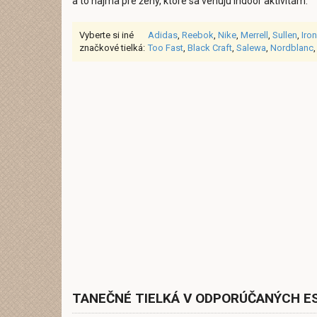
a to najmä pre ženy, ktoré sa venujú indoor aktivitám.
Vyberte si iné
Adidas
,
Reebok
,
Nike
,
Merrell
,
Sullen
,
Iron
značkové tielká:
Too Fast
,
Black Craft
,
Salewa
,
Nordblanc
TANEČNÉ TIELKÁ V ODPORÚČANÝCH 