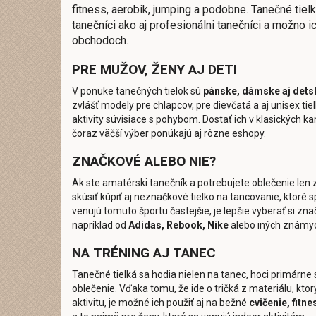
fitness, aerobik, jumping a podobne. Tanečné tielk
tanečníci ako aj profesionálni tanečníci a možno i
obchodoch.
PRE MUŽOV, ŽENY AJ DETI
V ponuke tanečných tielok sú
pánske, dámske aj dets
zvlášť modely pre chlapcov, pre dievčatá a aj unisex tie
aktivity súvisiace s pohybom. Dostať ich v klasických
čoraz väčší výber ponúkajú aj rôzne eshopy.
ZNAČKOVÉ ALEBO NIE?
Ak ste amatérski tanečník a potrebujete oblečenie len 
skúsiť kúpiť aj neznačkové tielko na tancovanie, ktoré spl
venujú tomuto športu častejšie, je lepšie vyberať si zna
napríklad od
Adidas, Rebook, Nike
alebo iných známyc
NA TRÉNING AJ TANEC
Tanečné tielká sa hodia nielen na tanec, hoci primárne
oblečenie. Vďaka tomu, že ide o tričká z materiálu, ktor
aktivitu, je možné ich použiť aj na bežné
cvičenie, fitne