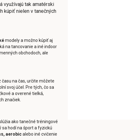
á využívajú tak amatérski
ch kúpiť nielen v tanečných
ké
modely a možno kúpiť aj
lká na tancovanie a iné indoor
 kamenných obchodoch, ale
z času na čas, určite môžete
ní svoj účel. Pre tých, čo sa
čkové a overené tielká,
h značiek.
 slúžia ako tanečné tréningové
ý sa hodí na šport a fyzickú
ss, aerobic
alebo iné cvičenie