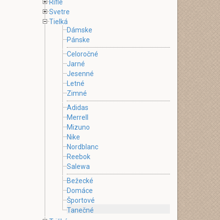
Rifle
Svetre
Tielká
Dámske
Pánske
Celoročné
Jarné
Jesenné
Letné
Zimné
Adidas
Merrell
Mizuno
Nike
Nordblanc
Reebok
Salewa
Bežecké
Domáce
Športové
Tanečné