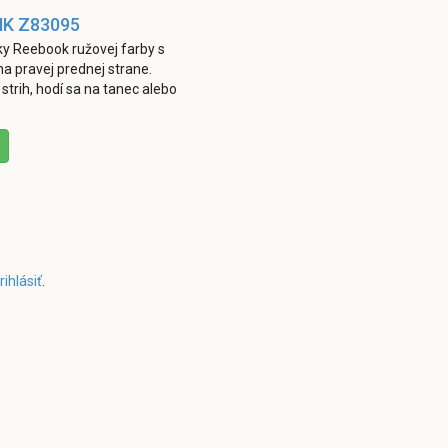
NK Z83095
y Reebook ružovej farby s
na pravej prednej strane.
strih, hodí sa na tanec alebo
rihlásiť
.