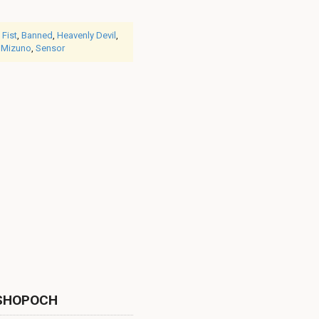
 Fist
,
Banned
,
Heavenly Devil
,
,
Mizuno
,
Sensor
ESHOPOCH