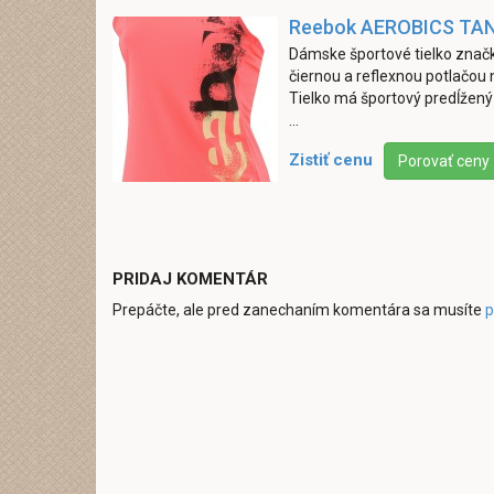
Reebok AEROBICS TA
Dámske športové tielko značk
čiernou a reflexnou potlačou 
Tielko má športový predĺžený 
...
Zistiť cenu
Porovať ceny
PRIDAJ KOMENTÁR
Prepáčte, ale pred zanechaním komentára sa musíte
p