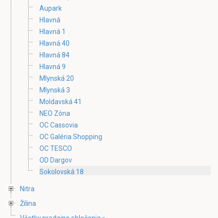
Aupark
Hlavná
Hlavná 1
Hlavná 40
Hlavná 84
Hlavná 9
Mlynská 20
Mlynská 3
Moldavská 41
NEO Zóna
OC Cassovia
OC Galéria Shopping
OC TESCO
OD Dargov
Sokolovská 18
Nitra
Žilina
Všetky predajne oblečenia »