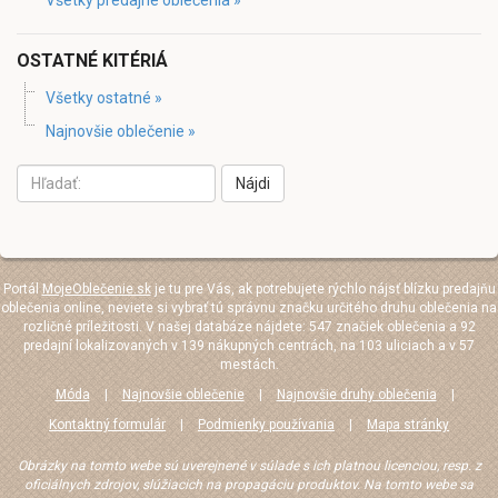
OSTATNÉ KITÉRIÁ
Všetky ostatné »
Najnovšie oblečenie »
Nájdi
Portál
MojeOblečenie.sk
je tu pre Vás, ak potrebujete rýchlo nájsť blízku predajňu
oblečenia online, neviete si vybrať tú správnu značku určitého druhu oblečenia na
rozličné príležitosti. V našej databáze nájdete: 547 značiek oblečenia a 92
predajní lokalizovaných v 139 nákupných centrách, na 103 uliciach a v 57
mestách.
Móda
|
Najnovšie oblečenie
|
Najnovšie druhy oblečenia
|
Kontaktný formulár
|
Podmienky používania
|
Mapa stránky
Obrázky na tomto webe sú uverejnené v súlade s ich platnou licenciou, resp. z
oficiálnych zdrojov, slúžiacich na propagáciu produktov. Na tomto webe sa