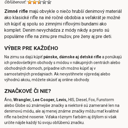
Obľúbenosť:
Zimné rifle
majú obvykle o niečo hrubší denimový materiál
ako klasické rifle na iné ročné obdobia a veľakrát je možné
ich kúpiť aj spolu so zimnými riflovými bundami ako
komplet. Denim nevychádza z módy nikdy a preto sú
populárne rifle na zimu pre mužov, pre ženy aj pre deti.
VÝBER PRE KAŽDÉHO
Na zimu sa dajú kúpiť
pánske, dámske aj detské rifle
a ponúkajú
ich predovšetkým obchody s módou v nákupných centrách alebo
obchodných domoch, prípadne ich možno kúpiť aj v
samostatných predajniach. Ak nevystihnete výpredaj alebo
výhodnú akciu, môžete skúsiť aj online obchody.
ZNAČKOVÉ ČI NIE?
Áno,
Wrangler, Lee Cooper, Levis,
HIS, Diesel, Fox, Funstorm
alebo Globe sú známejšie značky a niektoré sú zamerané len na
denimovú módu, ale aj menej známe značky môžu mať kvalitné
rifle na bežné nosenie. Vďaka rôznym farbám aj štýlom si však
určite nájde každý tú svoju obľúbenú značku.