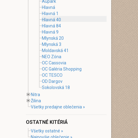
Aupark
Hlavná
Hlavná 1
Hlavná 40
Hlavná 84
Hlavná 9
Mlynská 20
Mlynská 3
Moldavská 41
NEO Zóna
OC Cassovia
OC Galéria Shopping
OC TESCO
OD Dargov
Sokolovská 18
Nitra
Žilina
Všetky predajne oblečenia »
OSTATNÉ KITÉRIÁ
Všetky ostatné »
Najnovšie oblečenie »