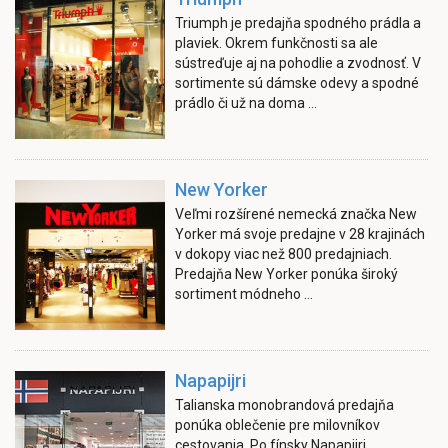
Triumph je predajňa spodného prádla a
plaviek. Okrem funkčnosti sa ale
sústreďuje aj na pohodlie a zvodnosť. V
sortimente sú dámske odevy a spodné
prádlo či už na doma ...
New Yorker
Veľmi rozšírené nemecká značka New
Yorker má svoje predajne v 28 krajinách
v dokopy viac než 800 predajniach.
Predajňa New Yorker ponúka široký
sortiment módneho ...
Napapijri
Talianska monobrandová predajňa
ponúka oblečenie pre milovníkov
cestovania. Po fínsky Napapijri