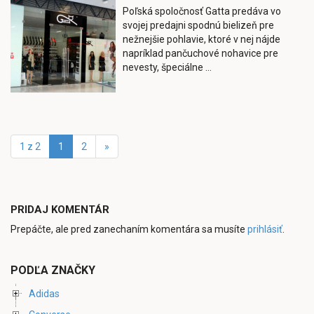
Poľská spoločnosť Gatta predáva vo
svojej predajni spodnú bielizeň pre
nežnejšie pohlavie, ktoré v nej nájde
napríklad pančuchové nohavice pre
nevesty, špeciálne ...
1 z 2
1
2
»
PRIDAJ KOMENTÁR
Prepáčte, ale pred zanechaním komentára sa musíte
prihlásiť
.
PODĽA ZNAČKY
Adidas