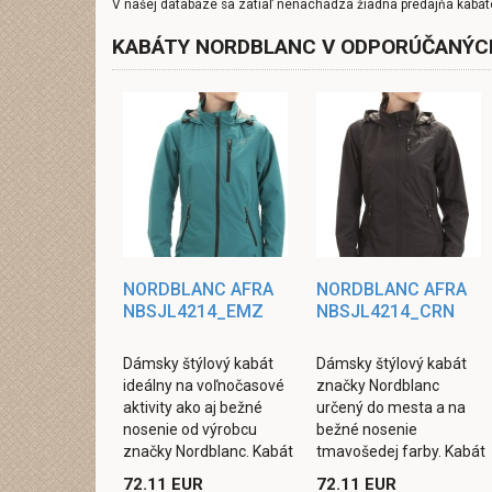
V našej databáze sa zatiaľ nenachádza žiadna predajňa kabát
KABÁTY NORDBLANC V ODPORÚČANÝC
NORDBLANC AFRA
NORDBLANC AFRA
NBSJL4214_EMZ
NBSJL4214_CRN
Dámsky štýlový kabát
Dámsky štýlový kabát
ideálny na voľnočasové
značky Nordblanc
aktivity ako aj bežné
určený do mesta a na
nosenie od výrobcu
bežné nosenie
značky Nordblanc. Kabát
tmavošedej farby. Kabát
je vyrobený z ľahkého
je so sťahovaním v páse,
72.11 EUR
72.11 EUR