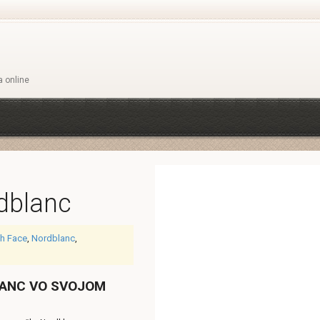
a online
dblanc
th Face
,
Nordblanc
,
LANC VO SVOJOM