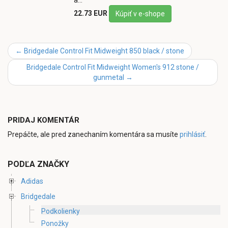
22.73 EUR
Kúpiť v e-shope
←
Bridgedale Control Fit Midweight 850 black / stone
Bridgedale Control Fit Midweight Women's 912 stone /
gunmetal
→
PRIDAJ KOMENTÁR
Prepáčte, ale pred zanechaním komentára sa musíte
prihlásiť
.
PODĽA ZNAČKY
Adidas
Bridgedale
Podkolienky
Ponožky