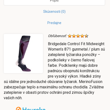
Popis
Skúsenosti (0)
Predajne
Obľúbenosť:
Bridgedale Control Fit Midweight
Women’s 871 gunmetal / plum sú
zateplené lyžiarska ponožky –
podkolieky v čierno fialovej
farbe. Podklienky majú dobre
padnúcu obopnutú konštrukciu
pre vysoký výkon. Hladké zóny
sú idálne pre jednoduché obúvanie lyžiarok. MerinoFusion
zabezpečuje teplo a maximálnu ochranu chodidla. Zvláštne
zateplenie v obasti prstov ochráni pred zimou špičky
vašich nôh.