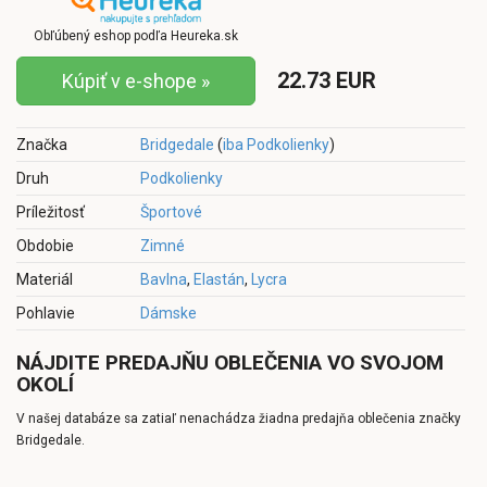
Obľúbený eshop podľa Heureka.sk
22.73 EUR
Kúpiť v e-shope »
Značka
Bridgedale
(
iba Podkolienky
)
Druh
Podkolienky
Príležitosť
Športové
Obdobie
Zimné
Materiál
Bavlna
,
Elastán
,
Lycra
Pohlavie
Dámske
NÁJDITE PREDAJŇU OBLEČENIA VO SVOJOM
OKOLÍ
V našej databáze sa zatiaľ nenachádza žiadna predajňa oblečenia značky
Bridgedale.