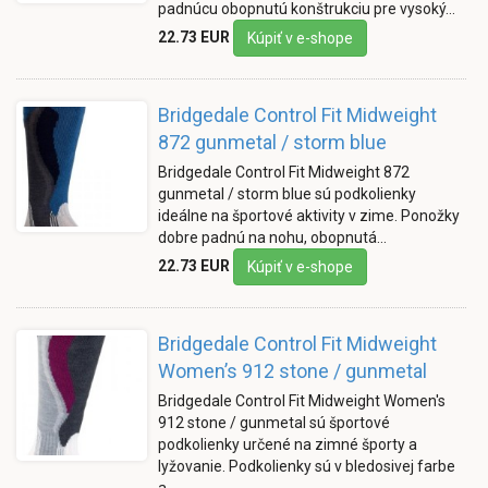
padnúcu obopnutú konštrukciu pre vysoký…
22.73 EUR
Kúpiť v e-shope
Bridgedale Control Fit Midweight
872 gunmetal / storm blue
Bridgedale Control Fit Midweight 872
gunmetal / storm blue sú podkolienky
ideálne na športové aktivity v zime. Ponožky
dobre padnú na nohu, obopnutá…
22.73 EUR
Kúpiť v e-shope
Bridgedale Control Fit Midweight
Women’s 912 stone / gunmetal
Bridgedale Control Fit Midweight Women's
912 stone / gunmetal sú športové
podkolienky určené na zimné športy a
lyžovanie. Podkolienky sú v bledosivej farbe
a…