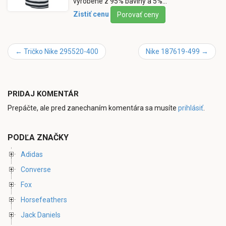
vyrobené z 95% bavlny a 5%…
Zistiť cenu
Porovať ceny
←
Tričko Nike 295520-400
Nike 187619-499
→
PRIDAJ KOMENTÁR
Prepáčte, ale pred zanechaním komentára sa musíte
prihlásiť
.
PODĽA ZNAČKY
Adidas
Converse
Fox
Horsefeathers
Jack Daniels