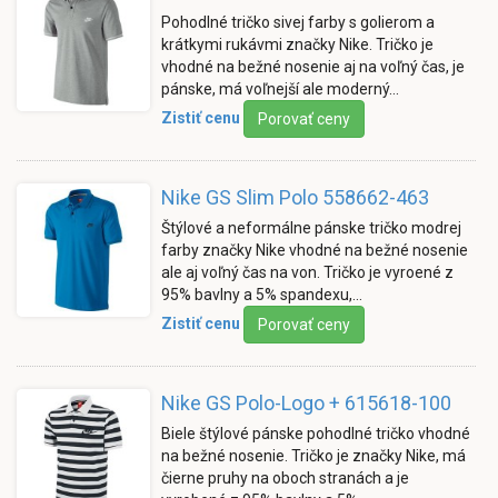
Pohodlné tričko sivej farby s golierom a
krátkymi rukávmi značky Nike. Tričko je
vhodné na bežné nosenie aj na voľný čas, je
pánske, má voľnejší ale moderný…
Zistiť cenu
Porovať ceny
Nike GS Slim Polo 558662-463
Štýlové a neformálne pánske tričko modrej
farby značky Nike vhodné na bežné nosenie
ale aj voľný čas na von. Tričko je vyroené z
95% bavlny a 5% spandexu,…
Zistiť cenu
Porovať ceny
Nike GS Polo-Logo + 615618-100
Biele štýlové pánske pohodlné tričko vhodné
na bežné nosenie. Tričko je značky Nike, má
čierne pruhy na oboch stranách a je