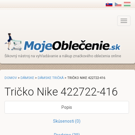
Main
Menu
Šikovný nástroj na vyhľadávanie a nákup značkového oblečenia online
DOMOV
>
DÁMSKE
>
DÁMSKE TRIČKÁ
> TRIČKO NIKE 422722-416
Tričko Nike 422722-416
Popis
Skúsenosti (0)
Predajne (39)