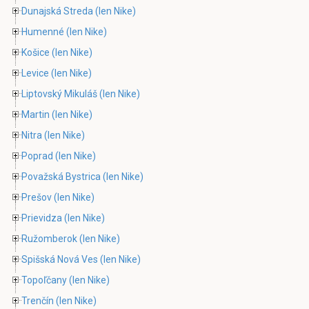
Dunajská Streda
(len Nike)
Humenné
(len Nike)
Košice
(len Nike)
Levice
(len Nike)
Liptovský Mikuláš
(len Nike)
Martin
(len Nike)
Nitra
(len Nike)
Poprad
(len Nike)
Považská Bystrica
(len Nike)
Prešov
(len Nike)
Prievidza
(len Nike)
Ružomberok
(len Nike)
Spišská Nová Ves
(len Nike)
Topoľčany
(len Nike)
Trenčín
(len Nike)