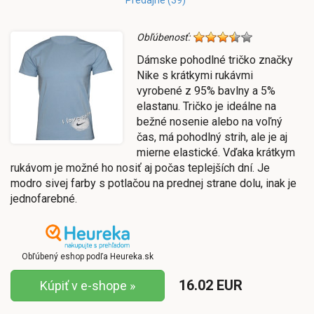
Obľúbenosť:
Dámske pohodlné tričko značky
Nike s krátkymi rukávmi
vyrobené z 95% bavlny a 5%
elastanu. Tričko je ideálne na
bežné nosenie alebo na voľný
čas, má pohodlný strih, ale je aj
mierne elastické. Vďaka krátkym
rukávom je možné ho nosiť aj počas teplejších dní. Je
modro sivej farby s potlačou na prednej strane dolu, inak je
jednofarebné.
Obľúbený eshop podľa Heureka.sk
16.02 EUR
Kúpiť v e-shope »