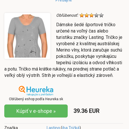
Obľúbenosť:
Dámske šedé športové tričko
určené na voľný čas alebo
turistiku značky Lasting. Tričko je
vyrobené z kvalitnej austrálskej
Merino vlny, ktorá zaručuje suchú
pokožku, poskytuje vynikajúcu
tepelnú izoláciu a odvod vlhkosti
a potu. Tričko má krátke rukávy, na prednej strane potlač a
veľký oblý výstrih. Strih je voľnejší a elastický zároveň.
Obľúbený eshop podľa Heureka.sk
39.36 EUR
Kúpiť v e-shope »
Značka
Lasting
(
iba Tričká
)