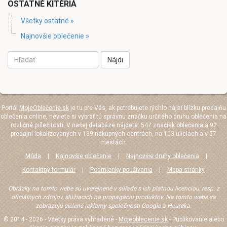
OSTATNÉ KITÉRIÁ
Všetky ostatné »
Najnovšie oblečenie »
Nájdi
Portál
MojeOblečenie.sk
je tu pre Vás, ak potrebujete rýchlo nájsť blízku predajňu
oblečenia online, neviete si vybrať tú správnu značku určitého druhu oblečenia na
rozličné príležitosti. V našej databáze nájdete: 547 značiek oblečenia a 92
predajní lokalizovaných v 139 nákupných centrách, na 103 uliciach a v 57
mestách.
Móda
|
Najnovšie oblečenie
|
Najnovšie druhy oblečenia
|
Kontaktný formulár
|
Podmienky používania
|
Mapa stránky
Obrázky na tomto webe sú uverejnené v súlade s ich platnou licenciou, resp. z
oficiálnych zdrojov, slúžiacich na propagáciu produktov. Na tomto webe sa
zobrazujú cielené reklamy spoločnosti Google a Heureka.
© 2014 - 2026 - Všetky práva vyhradené -
Mojeoblecenie.sk
- Publikovanie alebo