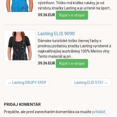
výstrihom. Tričko má krátke rukávy, je od
výrobcu značky Lasting a je určené na šport…
39.36 EUR
Kúpiť v e-shope
Lasting ELIS 9090
Dámske turistické tričko čiernej farby s
prednou potlačou značky Lasting vyrobené z
najkvalitnejšej austrálskej 100% Merino vlny.
Tento materiál aj pri…
39.36 EUR
Kúpiť v e-shope
←
Lasting DRUPY 5959
Lasting ELIS 5151
→
PRIDAJ KOMENTÁR
Prepáčte, ale pred zanechaním komentára sa musíte
prihlásiť
.