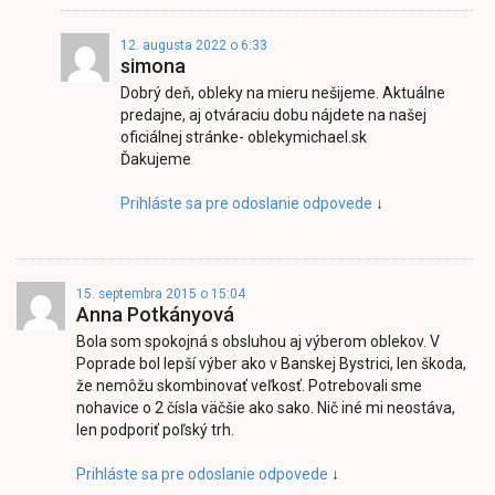
12. augusta 2022 o 6:33
simona
Dobrý deň, obleky na mieru nešijeme. Aktuálne
predajne, aj otváraciu dobu nájdete na našej
oficiálnej stránke- oblekymichael.sk
Ďakujeme
Prihláste sa pre odoslanie odpovede
↓
15. septembra 2015 o 15:04
Anna Potkányová
Bola som spokojná s obsluhou aj výberom oblekov. V
Poprade bol lepší výber ako v Banskej Bystrici, len škoda,
že nemôžu skombinovať veľkosť. Potrebovali sme
nohavice o 2 čísla väčšie ako sako. Nič iné mi neostáva,
len podporiť poľský trh.
Prihláste sa pre odoslanie odpovede
↓