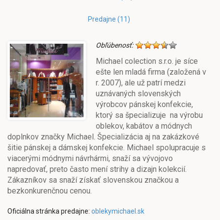
Predajne (11)
Obľúbenosť:
Michael colection s.r.o. je síce
ešte len mladá firma (založená v
r. 2007), ale už patrí medzi
uznávaných slovenských
výrobcov pánskej konfekcie,
ktorý sa špecializuje na výrobu
oblekov, kabátov a módnych
doplnkov
značky Michael. Špecializácia aj na zakázkové
šitie pánskej a dámskej konfekcie. Michael spolupracuje s
viacerými módnymi návrhármi, snaží sa vývojovo
napredovať, preto často mení strihy a dizajn kolekcií.
Zákazníkov sa snaží získať slovenskou značkou a
bezkonkurenčnou cenou.
Oficiálna stránka predajne:
oblekymichael.sk