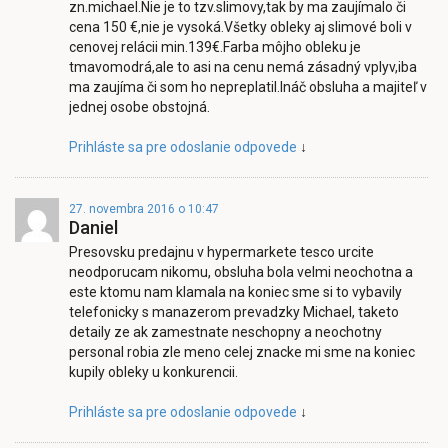
zn.michael.Nie je to tzv.slimovy,tak by ma zaujímalo či
cena 150 €,nie je vysoká.Všetky obleky aj slimové boli v
cenovej relácii min.139€.Farba môjho obleku je
tmavomodrá,ale to asi na cenu nemá zásadný vplyv,iba
ma zaujíma či som ho nepreplatil.Ináč obsluha a majiteľ v
jednej osobe obstojná.
Prihláste sa pre odoslanie odpovede
↓
27. novembra 2016 o 10:47
Daniel
Presovsku predajnu v hypermarkete tesco urcite
neodporucam nikomu, obsluha bola velmi neochotna a
este ktomu nam klamala na koniec sme si to vybavily
telefonicky s manazerom prevadzky Michael, taketo
detaily ze ak zamestnate neschopny a neochotny
personal robia zle meno celej znacke mi sme na koniec
kupily obleky u konkurencii.
Prihláste sa pre odoslanie odpovede
↓