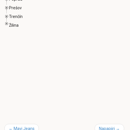
Prešov
Trenčín
Žilina
←
Mavi Jeans
Napapijri
→