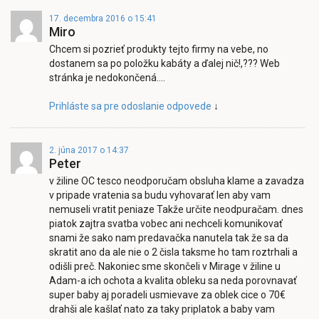
17. decembra 2016 o 15:41
Miro
Chcem si pozrieť produkty tejto firmy na vebe, no
dostanem sa po položku kabáty a ďalej nič!,??? Web
stránka je nedokončená….
Prihláste sa pre odoslanie odpovede
↓
2. júna 2017 o 14:37
Peter
v žiline OC tesco neodporučam obsluha klame a zavadza
v pripade vratenia sa budu vyhovarať len aby vam
nemuseli vratit peniaze Takže určite neodpuračam. dnes
piatok zajtra svatba vobec ani nechceli komunikovať
snami že sako nam predavačka nanutela tak že sa da
skratit ano da ale nie o 2 čisla taksme ho tam roztrhali a
odišli preč. Nakoniec sme skončeli v Mirage v žiline u
Adam-a ich ochota a kvalita obleku sa neda porovnavať
super baby aj poradeli usmievave za oblek cice o 70€
drahši ale kašlať nato za taky priplatok a baby vam