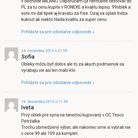
v obchode MiLANO. Odporucam uz nemusite cestovat do
PL za tu cenu kupite v RONEXE a kvalitu lepsiu .99oblek a
este mi dal tipek aj kravatu za free. Ozaj sa oplati treba
kuknut ak niekto hlada kvalitu za super cenu
Prihláste sa pre odoslanie odpovede
↓
24. novembra 2015 o 21:59
Sofia
Obleky môžu byť dobre ale to za akych podmienok sa
vyrabaju vie asi len malo kto
Prihláste sa pre odoslanie odpovede
↓
18. decembra 2015 o 11:43
Iveta
Prvý oblek pre syna na tanečnú kupovaný v OC Tesco
Petržalka
Trochu obmedzený výber, ale nakoniec sme si vybrali nie
v cene 99 ale 109 za komplet.