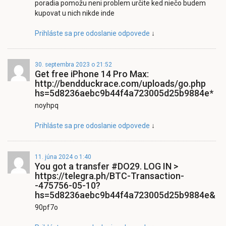
poradia pomožu neni problem určite ked niečo budem
kupovat u nich nikde inde
Prihláste sa pre odoslanie odpovede
↓
30. septembra 2023 o 21:52
Get free iPhone 14 Pro Max:
http://bendduckrace.com/uploads/go.php
hs=5d8236aebc9b44f4a723005d25b9884e*
noyhpq
Prihláste sa pre odoslanie odpovede
↓
11. júna 2024 o 1:40
You got a transfer #DO29. LOG IN >
https://telegra.ph/BTC-Transaction-
-475756-05-10?
hs=5d8236aebc9b44f4a723005d25b9884e&
90pf7o