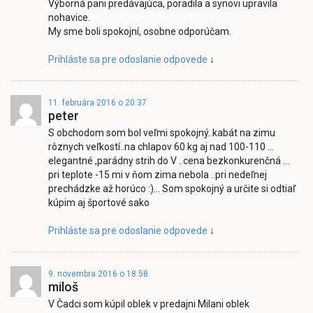
Výborná pani predávajúca, poradila a synovi upravila
nohavice.
My sme boli spokojní, osobne odporúčam.
Prihláste sa pre odoslanie odpovede
↓
11. februára 2016 o 20:37
peter
S obchodom som bol veľmi spokojný..kabát na zimu
rôznych veľkostí..na chlapov 60 kg aj nad 100-110 …
elegantné ,parádny strih do V ..cena bezkonkurenčná …
pri teplote -15 mi v ňom zima nebola ..pri nedeľnej
prechádzke až horúco :)… Som spokojný a určite si odtiaľ
kúpim aj športové sako
Prihláste sa pre odoslanie odpovede
↓
9. novembra 2016 o 18:58
miloš
V Čadci som kúpil oblek v predajni Milani oblek