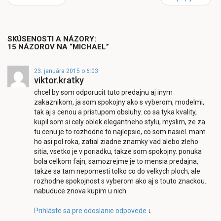
SKÚSENOSTI A NÁZORY:
15 NÁZOROV NA “MICHAEL”
23. januára 2015 o 6:03
viktor.kratky
chcel by som odporucit tuto predajnu aj inym
zakaznikom, ja som spokojny ako s vyberom, modelmi,
tak aj s cenou a pristupom obsluhy. co sa tyka kvality,
kupil som si cely oblek elegantneho stylu, myslim, ze za
tu cenu je to rozhodne to najlepsie, co som nasiel. mam
ho asi pol roka, zatial ziadne znamky vad alebo zleho
sitia, vsetko je v poriadku, takze som spokojny. ponuka
bola celkom fajn, samozrejme je to mensia predajna,
takze sa tam nepomesti tolko co do velkych ploch, ale
rozhodne spokojnost s vyberom ako aj s touto znackou.
nabuduce znova kupim u nich.
Prihláste sa pre odoslanie odpovede
↓