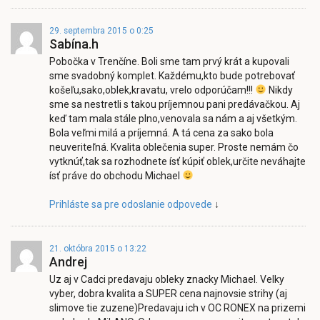
29. septembra 2015 o 0:25
Sabína.h
Pobočka v Trenčíne. Boli sme tam prvý krát a kupovali
sme svadobný komplet. Každému,kto bude potrebovať
košeľu,sako,oblek,kravatu, vrelo odporúčam!!!
Nikdy
sme sa nestretli s takou príjemnou pani predávačkou. Aj
keď tam mala stále plno,venovala sa nám a aj všetkým.
Bola veľmi milá a príjemná. A tá cena za sako bola
neuveriteľná. Kvalita oblečenia super. Proste nemám čo
vytknúť,tak sa rozhodnete ísť kúpiť oblek,určite neváhajte
ísť práve do obchodu Michael
Prihláste sa pre odoslanie odpovede
↓
21. októbra 2015 o 13:22
Andrej
Uz aj v Cadci predavaju obleky znacky Michael. Velky
vyber, dobra kvalita a SUPER cena najnovsie strihy (aj
slimove tie zuzene)Predavaju ich v OC RONEX na prizemi