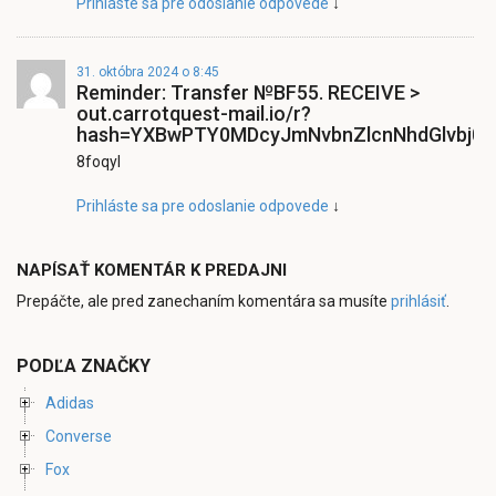
Prihláste sa pre odoslanie odpovede
↓
31. októbra 2024 o 8:45
Reminder: Transfer №BF55. RECEIVE >
out.carrotquest-mail.io/r?
hash=YXBwPTY0MDcyJmNvbnZlcnNhdGlvbj0x
8foqyl
Prihláste sa pre odoslanie odpovede
↓
NAPÍSAŤ KOMENTÁR K PREDAJNI
Prepáčte, ale pred zanechaním komentára sa musíte
prihlásiť
.
PODĽA ZNAČKY
Adidas
Converse
Fox