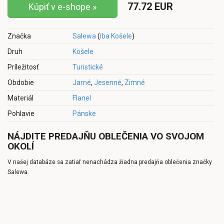
77.72 EUR
Kúpiť v e-shope »
Značka
Salewa
(
iba Košele
)
Druh
Košele
Príležitosť
Turistické
Obdobie
Jarné
,
Jesenné
,
Zimné
Materiál
Flanel
Pohlavie
Pánske
NÁJDITE PREDAJŇU OBLEČENIA VO SVOJOM
OKOLÍ
V našej databáze sa zatiaľ nenachádza žiadna predajňa oblečenia značky
Salewa.