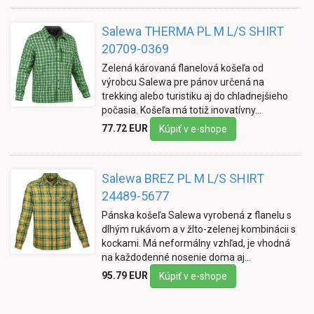
Salewa THERMA PL M L/S SHIRT
20709-0369
Zelená károvaná flanelová košeľa od
výrobcu Salewa pre pánov určená na
trekking alebo turistiku aj do chladnejšieho
počasia. Košeľa má totiž inovatívny…
77.72 EUR
Kúpiť v e-shope
Salewa BREZ PL M L/S SHIRT
24489-5677
Pánska košeľa Salewa vyrobená z flanelu s
dlhým rukávom a v žlto-zelenej kombinácii s
kockami. Má neformálny vzhľad, je vhodná
na každodenné nosenie doma aj…
95.79 EUR
Kúpiť v e-shope