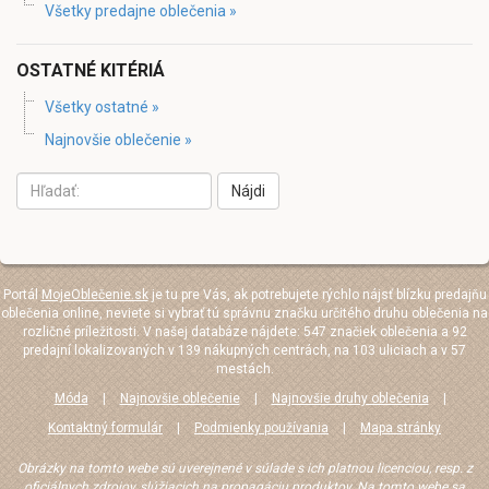
Všetky predajne oblečenia »
OSTATNÉ KITÉRIÁ
Všetky ostatné »
Najnovšie oblečenie »
Nájdi
Portál
MojeOblečenie.sk
je tu pre Vás, ak potrebujete rýchlo nájsť blízku predajňu
oblečenia online, neviete si vybrať tú správnu značku určitého druhu oblečenia na
rozličné príležitosti. V našej databáze nájdete: 547 značiek oblečenia a 92
predajní lokalizovaných v 139 nákupných centrách, na 103 uliciach a v 57
mestách.
Móda
|
Najnovšie oblečenie
|
Najnovšie druhy oblečenia
|
Kontaktný formulár
|
Podmienky používania
|
Mapa stránky
Obrázky na tomto webe sú uverejnené v súlade s ich platnou licenciou, resp. z
oficiálnych zdrojov, slúžiacich na propagáciu produktov. Na tomto webe sa