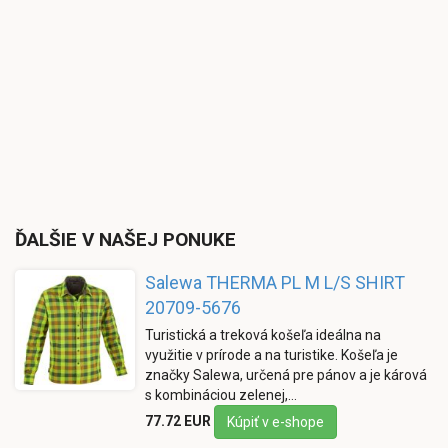
ĎALŠIE V NAŠEJ PONUKE
Salewa THERMA PL M L/S SHIRT
20709-5676
Turistická a treková košeľa ideálna na
využitie v prírode a na turistike. Košeľa je
značky Salewa, určená pre pánov a je kárová
s kombináciou zelenej,…
77.72 EUR
Kúpiť v e-shope