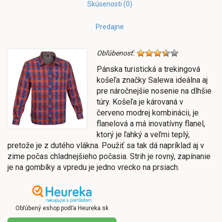
Skúsenosti (0)
Predajne
Obľúbenosť:
Pánska turistická a trekingová
košeľa značky Salewa ideálna aj
pre náročnejšie nosenie na dlhšie
túry. Košeľa je károvaná v
červeno modrej kombinácii, je
flanelová a má inovatívny flanel,
ktorý je ľahký a veľmi teplý,
pretože je z dutého vlákna. Použiť sa tak dá napríklad aj v
zime počas chladnejšieho počasia. Strih je rovný, zapínanie
je na gombíky a vpredu je jedno vrecko na prsiach.
Obľúbený eshop podľa Heureka.sk