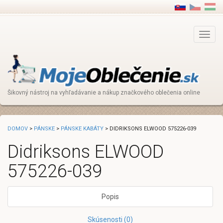
Main
Menu
Šikovný nástroj na vyhľadávanie a nákup značkového oblečenia online
DOMOV
>
PÁNSKE
>
PÁNSKE KABÁTY
> DIDRIKSONS ELWOOD 575226-039
Didriksons ELWOOD
575226-039
Popis
Skúsenosti (0)