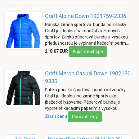
Craft Alpine Down 1901759-2336
Pánska zimná športová bunda od značky
Craft je ideálna na množstvo zimných
športov Ľahká páperová bunda s vysokou
priedušnosťou je vyplnená kačacím perím…
218.07 EUR
Kúpiť v e-shope
Craft Merch Casual Down 1902130-
9330
Ľahká pánska športová bunda od značky
Craft je ideálna na zimné športy ako
jbežecké lyžovanie. Páperová bunda je
vyplnené kačacím páperím s vysokou…
Zistiť cenu
Porovať ceny