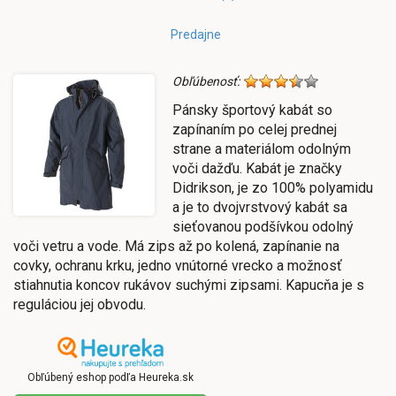
Predajne
Obľúbenosť:
Pánsky športový kabát so
zapínaním po celej prednej
strane a materiálom odolným
voči dažďu. Kabát je značky
Didrikson, je zo 100% polyamidu
a je to dvojvrstvový kabát sa
sieťovanou podšívkou odolný
voči vetru a vode. Má zips až po kolená, zapínanie na
covky, ochranu krku, jedno vnútorné vrecko a možnosť
stiahnutia koncov rukávov suchými zipsami. Kapucňa je s
reguláciou jej obvodu.
Obľúbený eshop podľa Heureka.sk