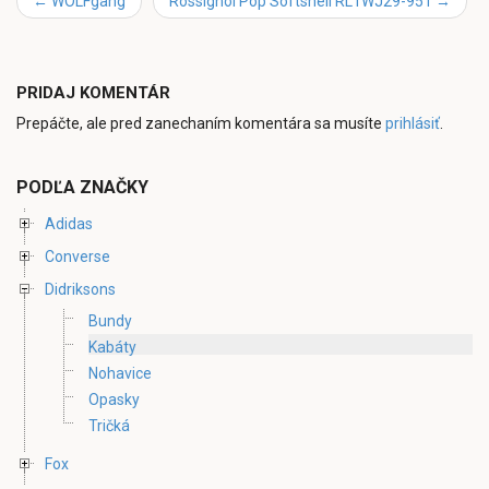
←
WOLFgang
Rossignol Pop Softshell RL1WJ29-951
→
PRIDAJ KOMENTÁR
Prepáčte, ale pred zanechaním komentára sa musíte
prihlásiť
.
PODĽA ZNAČKY
Adidas
Converse
Didriksons
Bundy
Kabáty
Nohavice
Opasky
Tričká
Fox