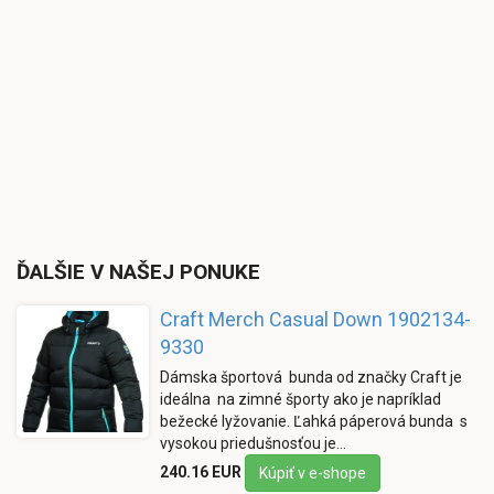
ĎALŠIE V NAŠEJ PONUKE
Craft Merch Casual Down 1902134-
9330
Dámska športová bunda od značky Craft je
ideálna na zimné športy ako je napríklad
bežecké lyžovanie. Ľahká páperová bunda s
vysokou priedušnosťou je…
240.16 EUR
Kúpiť v e-shope