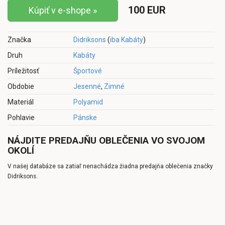
100 EUR
Kúpiť v e-shope »
Značka
Didriksons
(
iba Kabáty
)
Druh
Kabáty
Príležitosť
Športové
Obdobie
Jesenné
,
Zimné
Materiál
Polyamid
Pohlavie
Pánske
NÁJDITE PREDAJŇU OBLEČENIA VO SVOJOM
OKOLÍ
V našej databáze sa zatiaľ nenachádza žiadna predajňa oblečenia značky
Didriksons.