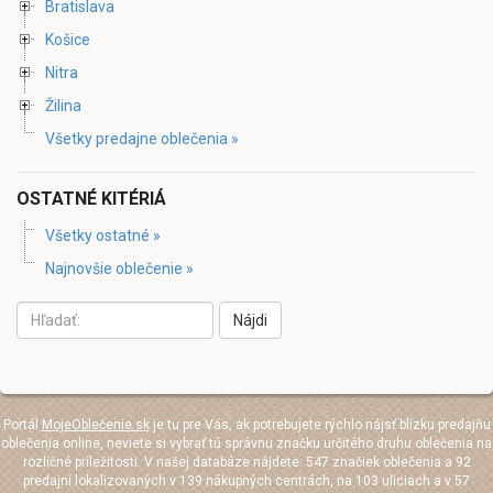
Bratislava
Košice
Nitra
Žilina
Všetky predajne oblečenia »
OSTATNÉ KITÉRIÁ
Všetky ostatné »
Najnovšie oblečenie »
Nájdi
Portál
MojeOblečenie.sk
je tu pre Vás, ak potrebujete rýchlo nájsť blízku predajňu
oblečenia online, neviete si vybrať tú správnu značku určitého druhu oblečenia na
rozličné príležitosti. V našej databáze nájdete: 547 značiek oblečenia a 92
predajní lokalizovaných v 139 nákupných centrách, na 103 uliciach a v 57