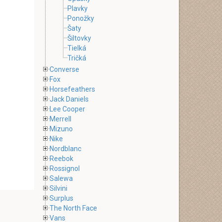
Plavky
Ponožky
Šaty
Šiltovky
Tielká
Tričká
Converse
Fox
Horsefeathers
Jack Daniels
Lee Cooper
Merrell
Mizuno
Nike
Nordblanc
Reebok
Rossignol
Salewa
Silvini
Surplus
The North Face
Vans