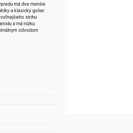
 vpredu má dve menšie
íky a klasický golier.
voľnejšieho strihu
amidu a má nízku
ptimálnym odvodom