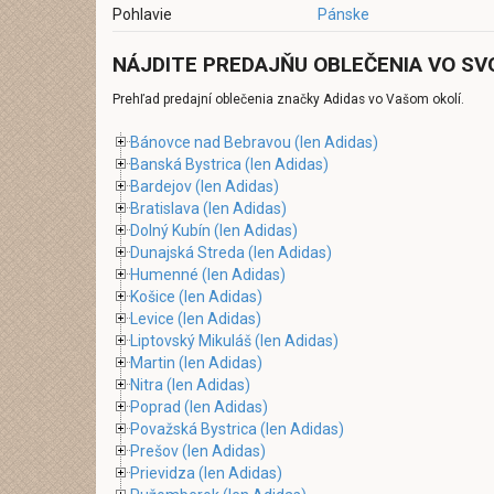
Pohlavie
Pánske
NÁJDITE PREDAJŇU OBLEČENIA VO SV
Prehľad predajní oblečenia značky Adidas vo Vašom okolí.
Bánovce nad Bebravou
(len Adidas)
Banská Bystrica
(len Adidas)
Bardejov
(len Adidas)
Bratislava
(len Adidas)
Dolný Kubín
(len Adidas)
Dunajská Streda
(len Adidas)
Humenné
(len Adidas)
Košice
(len Adidas)
Levice
(len Adidas)
Liptovský Mikuláš
(len Adidas)
Martin
(len Adidas)
Nitra
(len Adidas)
Poprad
(len Adidas)
Považská Bystrica
(len Adidas)
Prešov
(len Adidas)
Prievidza
(len Adidas)