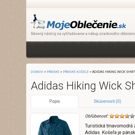
Šikovný nástroj na vyhľadávanie a nákup značkového oblečeni
DOMOV
>
PÁNSKE
>
PÁNSKE KOŠELE
> ADIDAS HIKING WICK SHIR
Adidas Hiking Wick S
Popis
Skúsenosti (0)
Obľúbenosť:
Turistická tmavomodrá 
Adidas. Košeľa je páns