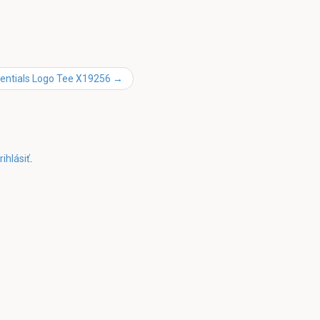
entials Logo Tee X19256
→
rihlásiť
.