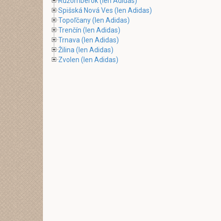
Ružomberok
(len Adidas)
Spišská Nová Ves
(len Adidas)
Topoľčany
(len Adidas)
Trenčín
(len Adidas)
Trnava
(len Adidas)
Žilina
(len Adidas)
Zvolen
(len Adidas)