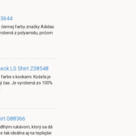
13644
 čiernej farby značky Adidas.
vyrobená z polyamidu, pričom
heck LS Shirt Z08548
 farbe s kockami. Košeľa je
ľný čas. Je vyrobená zo 100%
…
hirt G88366
dlhým rukávom, ktorý sa dá
e tak ideálna aj na teplejšie