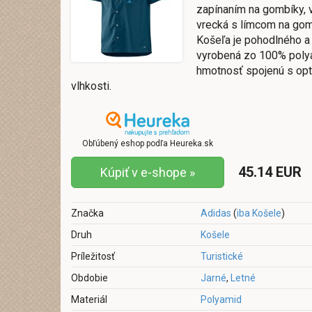
zapínaním na gombíky,
vrecká s límcom na gomb
Košeľa je pohodlného a 
vyrobená zo 100% poly
hmotnosť spojenú s o
vlhkosti.
Obľúbený eshop podľa Heureka.sk
45.14 EUR
Kúpiť v e-shope »
Značka
Adidas
(
iba Košele
)
Druh
Košele
Príležitosť
Turistické
Obdobie
Jarné
,
Letné
Materiál
Polyamid