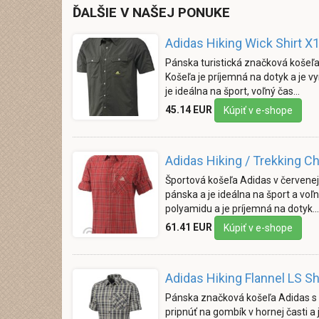
ĎALŠIE V NAŠEJ PONUKE
Adidas Hiking Wick Shirt X
Pánska turistická značková košeľa
Košeľa je príjemná na dotyk a je 
je ideálna na šport, voľný čas…
45.14 EUR
Kúpiť v e-shope
Adidas Hiking / Trekking C
Športová košeľa Adidas v červenej
pánska a je ideálna na šport a vo
polyamidu a je príjemná na dotyk.
61.41 EUR
Kúpiť v e-shope
Adidas Hiking Flannel LS S
Pánska značková košeľa Adidas s 
pripnúť na gombík v hornej časti a j