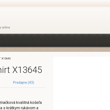
a online
T X13645
hirt X13645
Predajne (43)
značková kvalitná košeľa
ka s krátkym rukávom a