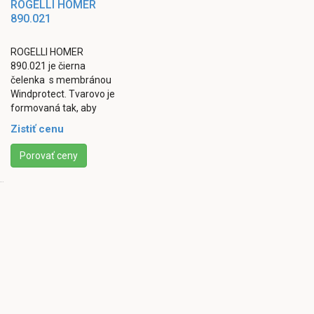
ROGELLI HOMER
890.021
ROGELLI HOMER
890.021 je čierna
čelenka s membránou
Windprotect. Tvarovo je
formovaná tak, aby
maximálne zakryla vaše
Zistiť cenu
uši. Širší strih a jemné
počesaniu vnútorného ...
Porovať ceny