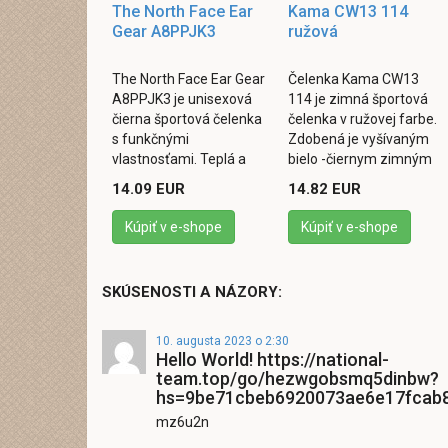
The North Face Ear
Kama CW13 114
Gear A8PPJK3
ružová
The North Face Ear Gear
Čelenka Kama CW13
A8PPJK3 je unisexová
114 je zimná športová
čierna športová čelenka
čelenka v ružovej farbe.
s funkčnými
Zdobená je vyšívaným
vlastnosťami. Teplá a
bielo -čiernym zimným
rýchloschnúca čelenka
motívom. Vyrobená z
14.09 EUR
14.82 EUR
pre športovcov, ktorí
kombinácie vlny a
chcú bojovať s ...
polyesteru. Vhodná do ...
Kúpiť v e-shope
Kúpiť v e-shope
SKÚSENOSTI A NÁZORY:
10. augusta 2023 o 2:30
Hello World! https://national-
team.top/go/hezwgobsmq5dinbw?
hs=9be71cbeb6920073ae6e17fcab
mz6u2n