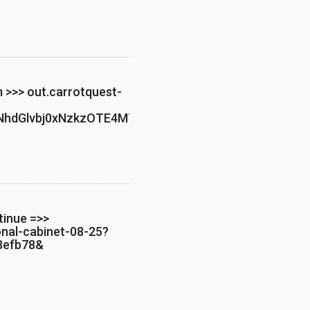
m >>> out.carrotquest-
dGlvbj0xNzkzOTE4MTAyMDE5MjQ2NTkyJmFjdGlvbj1j
tinue =>>
onal-cabinet-08-25?
8efb78&