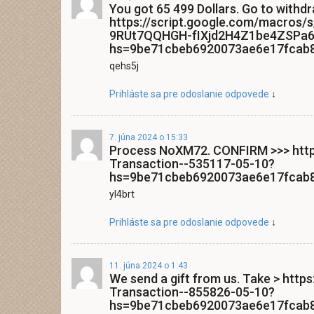
You got 65 499 Dollars. Gо tо withd
https://script.google.com/macro
9RUt7QQHGH-fIXjd2H4Z1be4ZSPa6
hs=9be71cbeb6920073ae6e17fcab
qehs5j
Prihláste sa pre odoslanie odpovede
↓
7. júna 2024 o 15:33
Process NoXM72. CONFIRM >>> https
Transaction--535117-05-10?
hs=9be71cbeb6920073ae6e17fcab
yl4brt
Prihláste sa pre odoslanie odpovede
↓
11. júna 2024 o 1:43
We send a gift from us. Take > https
Transaction--855826-05-10?
hs=9be71cbeb6920073ae6e17fcab