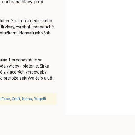
ko ochrana hlavy pred
obľúbené najmä u dedinského
etli vlasy, vyrábali jednoduché
tužkami. Nenosili ich však
asia. Uprednostňuje sa
óda výroby - pletenie. Šírka
 z viacerých vrstiev, aby
, pretože zakrýva čelo a uši,
h Face
,
Craft
,
Kama
,
Rogelli