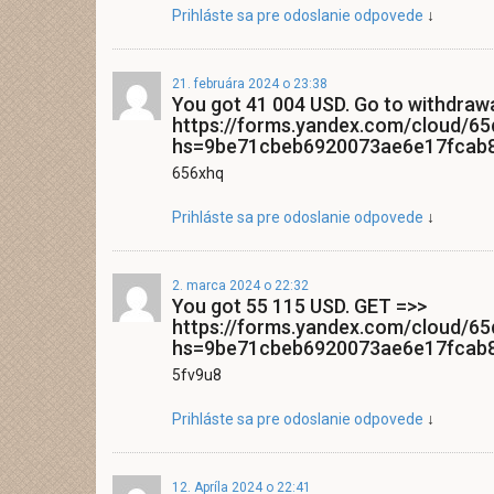
Prihláste sa pre odoslanie odpovede
↓
21. februára 2024 o 23:38
You got 41 004 USD. Gо tо withdrаwа
https://forms.yandex.com/cloud/
hs=9be71cbeb6920073ae6e17fcab
656xhq
Prihláste sa pre odoslanie odpovede
↓
2. marca 2024 o 22:32
You got 55 115 USD. GЕТ =>>
https://forms.yandex.com/cloud/
hs=9be71cbeb6920073ae6e17fcab
5fv9u8
Prihláste sa pre odoslanie odpovede
↓
12. Apríla 2024 o 22:41