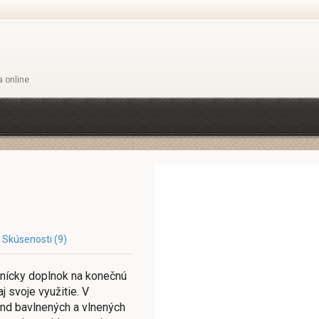
a online
Skúsenosti (9)
rnícky doplnok na konečnú
j svoje využitie. V
end bavlnených a vlnených