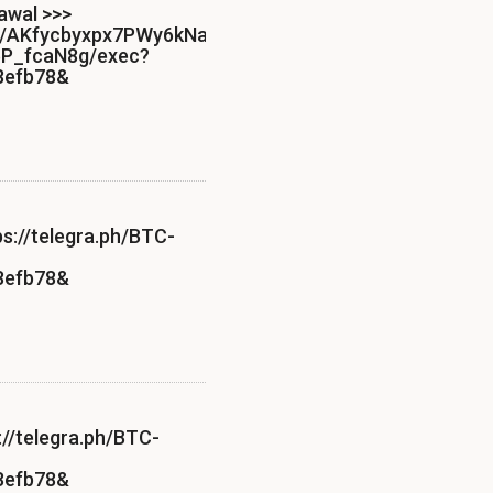
rаwаl >>>
s/s/AKfycbyxpx7PWy6kNayFX3jQIFdBqQ8jgSTT-
P_fcaN8g/exec?
8efb78&
://telegra.ph/BTC-
8efb78&
://telegra.ph/BTC-
8efb78&