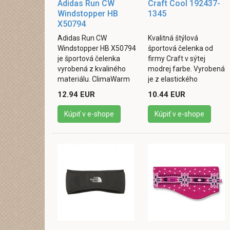
Adidas Run CW
Craft Cool 192437-
Windstopper HB
1345
X50794
Adidas Run CW
Kvalitná štýlová
Windstopper HB X50794
športová čelenka od
je športová čelenka
firmy Craft v sýtej
vyrobená z kvaliného
modrej farbe. Vyrobená
materiálu. ClimaWarm
je z elastického
® system "zachytáva"
materiálu, príjemná na
12.94 EUR
10.44 EUR
teplo vytvorené telom a
dotyk.Má zabudovaný
udržuje ho u neho. ...
chladivý účinok. ...
Kúpiť v e-shope
Kúpiť v e-shope