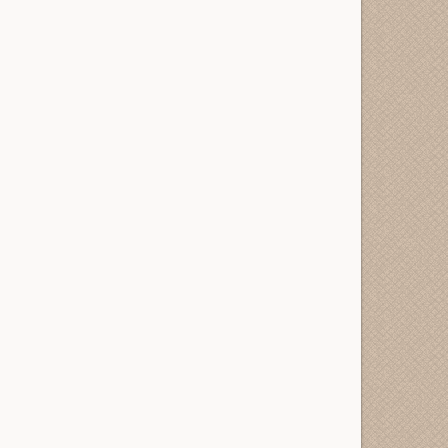
bGlja2VkJnVybD1odHRwcyUzQSUyRiUyRnJlZGxpbmtia