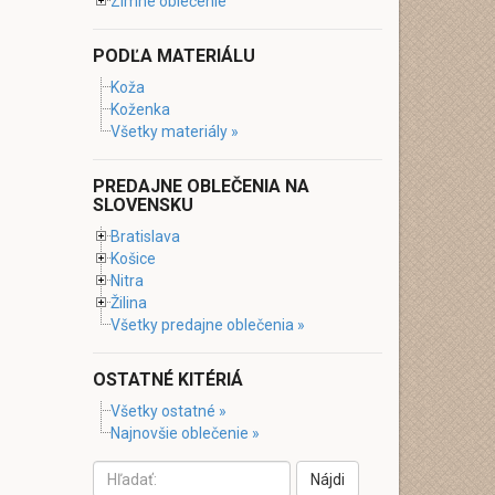
Zimné oblečenie
PODĽA MATERIÁLU
Koža
Koženka
Všetky materiály »
PREDAJNE OBLEČENIA NA
SLOVENSKU
Bratislava
Košice
Nitra
Žilina
Všetky predajne oblečenia »
OSTATNÉ KITÉRIÁ
Všetky ostatné »
Najnovšie oblečenie »
Nájdi