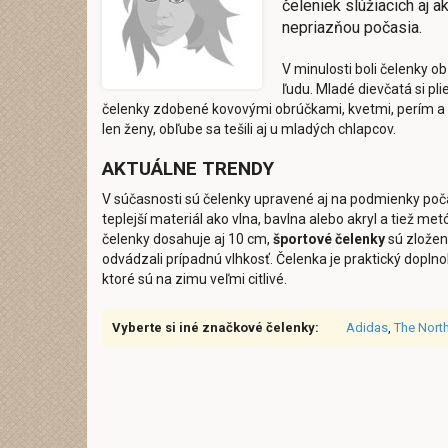
čeleniek slúžiacich aj a
nepriazňou počasia.
V minulosti boli čelenky 
ľudu. Mladé dievčatá si pli
čelenky zdobené kovovými obrúčkami, kvetmi, perím a s
len ženy, obľube sa tešili aj u mladých chlapcov.
AKTUÁLNE TRENDY
V súčasnosti sú čelenky upravené aj na podmienky poč
teplejší materiál ako vlna, bavlna alebo akryl a tiež met
čelenky dosahuje aj 10 cm,
športové čelenky
sú zložené
odvádzali prípadnú vlhkosť. Čelenka je praktický doplnok
ktoré sú na zimu veľmi citlivé.
Vyberte si iné značkové čelenky:
Adidas
,
The Nort