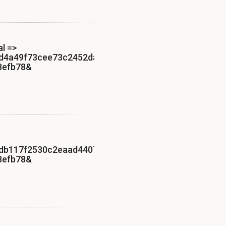
l =>
65d4a49f73cee73c2452da8d?
8efb78&
65db117f2530c2eaad44077b?
8efb78&