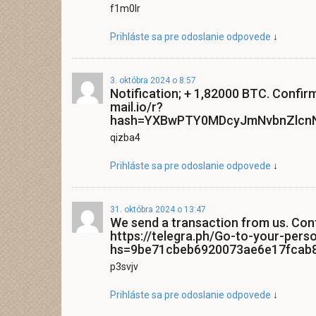
f1m0lr
Prihláste sa pre odoslanie odpovede
↓
3. októbra 2024 o 8:57
Notification; + 1,82000 BTC. Confir
mail.io/r?
hash=YXBwPTY0MDcyJmNvbnZlcnNh
qizba4
Prihláste sa pre odoslanie odpovede
↓
31. októbra 2024 o 13:47
We send a transaction from us. Con
https://telegra.ph/Go-to-your-pers
hs=9be71cbeb6920073ae6e17fcab
p3svjv
Prihláste sa pre odoslanie odpovede
↓