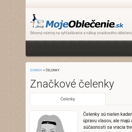
Šikovný nástroj na vyhľadávanie a nákup značkového oblečeni
DOMOV
> ČELENKY
Značkové čelenky
Čelenky
Čelenky sú nielen kade
úpravu vlasov, ale majú a
súčasnosti sa vracia tr