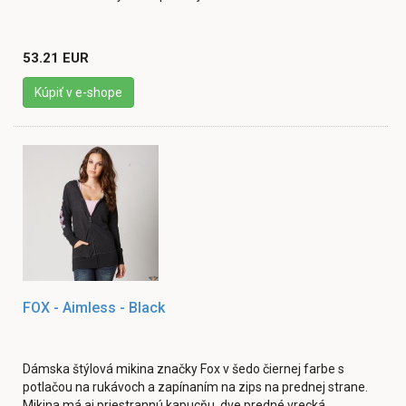
53.21 EUR
Kúpiť v e-shope
FOX - Aimless - Black
Dámska štýlová mikina značky Fox v šedo čiernej farbe s
potlačou na rukávoch a zapínaním na zips na prednej strane.
Mikina má aj priestrannú kapucňu, dve predné vrecká ...