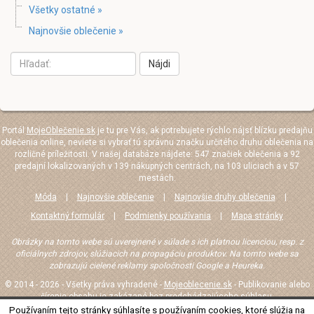
Všetky ostatné »
Najnovšie oblečenie »
Nájdi
Portál
MojeOblečenie.sk
je tu pre Vás, ak potrebujete rýchlo nájsť blízku predajňu
oblečenia online, neviete si vybrať tú správnu značku určitého druhu oblečenia na
rozličné príležitosti. V našej databáze nájdete: 547 značiek oblečenia a 92
predajní lokalizovaných v 139 nákupných centrách, na 103 uliciach a v 57
mestách.
Móda
|
Najnovšie oblečenie
|
Najnovšie druhy oblečenia
|
Kontaktný formulár
|
Podmienky používania
|
Mapa stránky
Obrázky na tomto webe sú uverejnené v súlade s ich platnou licenciou, resp. z
oficiálnych zdrojov, slúžiacich na propagáciu produktov. Na tomto webe sa
zobrazujú cielené reklamy spoločnosti Google a Heureka.
© 2014 - 2026 - Všetky práva vyhradené -
Mojeoblecenie.sk
- Publikovanie alebo
šírenie obsahu je zakázané bez predchádzajúceho súhlasu.
Používaním tejto stránky súhlasíte s používaním cookies, ktoré slúžia na