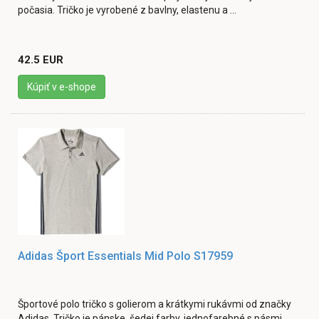
počasia. Tričko je vyrobené z bavlny, elastenu a ...
42.5 EUR
Kúpiť v e-shope
Adidas Šport Essentials Mid Polo S17959
Športové polo tričko s golierom a krátkymi rukávmi od značky
Adidas. Tričko je pánske, šedej farby, jednofarebné s pásmi