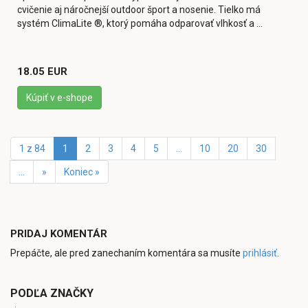
cvičenie aj náročnejší outdoor šport a nosenie. Tielko má
systém ClimaLite ®, ktorý pomáha odparovať vlhkosť a ...
18.05 EUR
Kúpiť v e-shope
1 z 84
1
2
3
4
5
...
10
20
30
...
»
Koniec »
PRIDAJ KOMENTÁR
Prepáčte, ale pred zanechaním komentára sa musíte
prihlásiť
.
PODĽA ZNAČKY