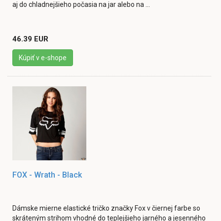
aj do chladnejšieho počasia na jar alebo na ...
46.39 EUR
Kúpiť v e-shope
FOX - Wrath - Black
Dámske mierne elastické tričko značky Fox v čiernej farbe so
skráteným strihom vhodné do teplejšieho jarného a jesenného