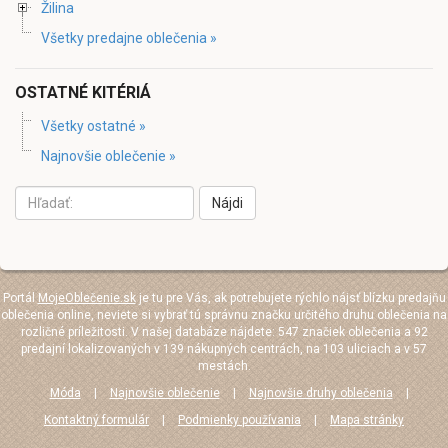
Žilina
Všetky predajne oblečenia »
OSTATNÉ KITÉRIÁ
Všetky ostatné »
Najnovšie oblečenie »
Nájdi
Portál
MojeOblečenie.sk
je tu pre Vás, ak potrebujete rýchlo nájsť blízku predajňu
oblečenia online, neviete si vybrať tú správnu značku určitého druhu oblečenia na
rozličné príležitosti. V našej databáze nájdete: 547 značiek oblečenia a 92
predajní lokalizovaných v 139 nákupných centrách, na 103 uliciach a v 57
mestách.
Móda
|
Najnovšie oblečenie
|
Najnovšie druhy oblečenia
|
Kontaktný formulár
|
Podmienky používania
|
Mapa stránky