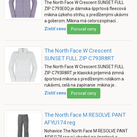
The North Face W Crescent SUNSET FULL
ZIP C793E0Q je dámska špprtová fleecová
mikina úzkeho strihu, s predĺženými ukávmi
a golierom. Mikina má celorozopínací…
Zistiť cenu
Porovať ceny
The North Face W Crescent
SUNSET FULL ZIP C793R8RT
The North Face W Crescent SUNSET FULL
ZIP C793R8RT je klasická príjemná zimná
športová mikona s predĺženým rolákom a
rukávmi, celá na zapínanie. mikina je…
Zistiť cenu
Porovať ceny
The North Face M RESOLVE PANT
AFYU174 reg
Nohavice The North Face M RESOLVE PANT
AFYU174 reg sú vhodné na športové a