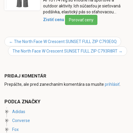
outdoor aktivity. Ich súčasťou je sieťovaná
podšívka, elastický pás so sťahovacou…
Zistiť cenu
Porovať ceny
←
The North Face W Crescent SUNSET FULL ZIP C793E0Q
The North Face W Crescent SUNSET FULL ZIP C793R8RT
→
PRIDAJ KOMENTÁR
Prepáčte, ale pred zanechaním komentára sa musíte
prihlásiť
.
PODĽA ZNAČKY
Adidas
Converse
Fox