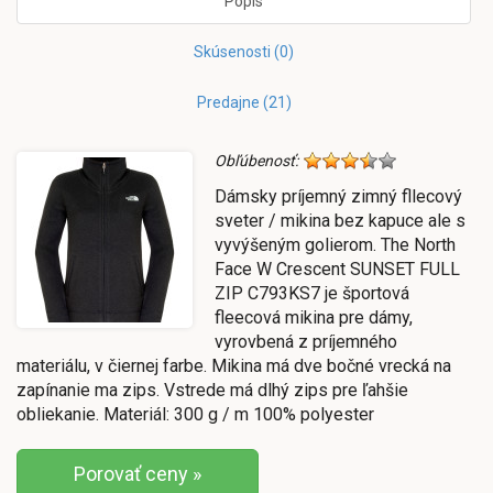
Popis
Skúsenosti (0)
Predajne (21)
Obľúbenosť:
Dámsky príjemný zimný fllecový
sveter / mikina bez kapuce ale s
vyvýšeným golierom. The North
Face W Crescent SUNSET FULL
ZIP C793KS7 je športová
fleecová mikina pre dámy,
vyrovbená z príjemného
materiálu, v čiernej farbe. Mikina má dve bočné vrecká na
zapínanie ma zips. Vstrede má dlhý zips pre ľahšie
obliekanie. Materiál: 300 g / m 100% polyester
Porovať ceny »