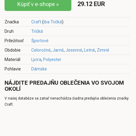
29.12 EUR
Kúpiť v e-shope »
Značka
Craft
(
iba Tričká
)
Druh
Tričká
Príležitosť
Športové
Obdobie
Celoročné
,
Jarné
,
Jesenné
,
Letné
,
Zimné
Materiál
Lycra
,
Polyester
Pohlavie
Dámske
NÁJDITE PREDAJŇU OBLEČENIA VO SVOJOM
OKOLÍ
V našej databáze sa zatiaľ nenachádza žiadna predajňa oblečenia značky
Craft.