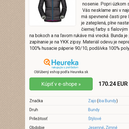
nosenie. Popri úzkom st
Vás nesklame ani v naj
má spevnené časti pre 
je zateplená, plne nast
čiernej farby s fialovým
na bokoch a na ľavom rukáve má vrecká. Bunda je
zapínanie je na YKK zipsy. Materiál odevu je nepr
100% husacie páperie 90/10, podšívka 100% poly
Obľúbený eshop podľa Heureka.sk
170.24 EUR
Kúpiť v e-shope »
Značka
Zajo
(
iba Bundy
)
Druh
Bundy
Príležitosť
Štýlové
Obdobie
Jesenné
,
Zimné