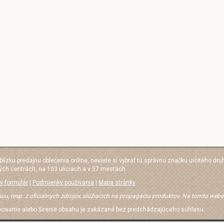
 blízku predajňu oblečenia online, neviete si vybrať tú správnu značku určitého dru
ých centrách, na 103 uliciach a v 57 mestách.
ý formulár
|
Podmienky používania
|
Mapa stránky
iou, resp. z oficiálnych zdrojov, slúžiacich na propagáciu produktov. Na tomto web
ikovanie alebo šírenie obsahu je zakázané bez predchádzajúceho súhlasu.