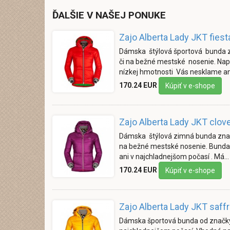
ĎALŠIE V NAŠEJ PONUKE
Zajo Alberta Lady JKT fiest
Dámska štýlová športová bunda z
či na bežné mestské nosenie. Nap
nízkej hmotnosti Vás nesklame an
170.24 EUR
Kúpiť v e-shope
Zajo Alberta Lady JKT clov
Dámska štýlová zimná bunda znač
na bežné mestské nosenie. Bunda 
ani v najchladnejšom počasí . Má…
170.24 EUR
Kúpiť v e-shope
Zajo Alberta Lady JKT saff
Dámska športová bunda od značky