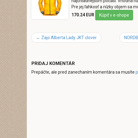
najchladnejšom počasí. Vhodná na 
Pre jej ľahkosť a nízky objem sa m
170.24 EUR
Kúpiť v e-shope
←
Zajo Alberta Lady JKT clover
NORDB
PRIDAJ KOMENTÁR
Prepáčte, ale pred zanechaním komentára sa musíte
p