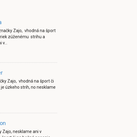
a
načky Zajo, vhodná na šport
riek zúženému strihu a
i v…
er
ky Zajo, vhodná na šport či
je úzkeho strih, no nesklame
ron
 Zajo, nesklame ani v