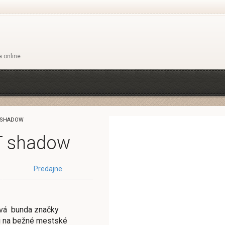
a online
T SHADOW
KT shadow
Predajne
vá bunda značky
či na bežné mestské