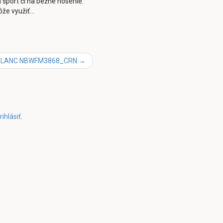
šport či na bežné nosenie.
ôže využiť…
LANC NBWFM3868_CRN
→
rihlásiť
.