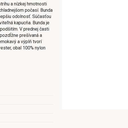
rihu a nízkej hmotnosti
chladnejšom počasí. Bunda
lepšiu odolnosť. Súčasťou
aviteľná kapucňa. Bunda je
 podšitím. V prednej časti
 pozdĺžne prešívaná a
emokavý a výplň tvorí
ester, obal 100% nylon