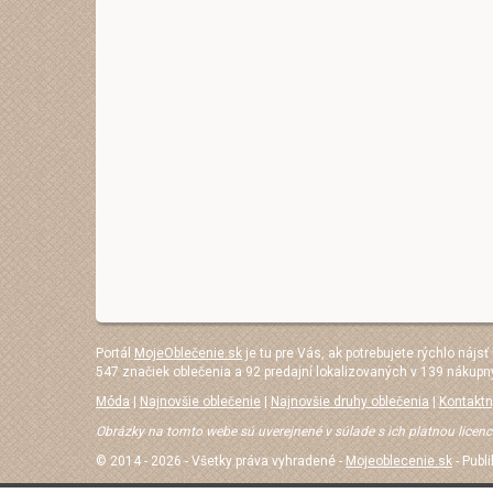
Portál
MojeOblečenie.sk
je tu pre Vás, ak potrebujete rýchlo nájsť
547 značiek oblečenia a 92 predajní lokalizovaných v 139 nákupn
Móda
|
Najnovšie oblečenie
|
Najnovšie druhy oblečenia
|
Kontaktn
Obrázky na tomto webe sú uverejnené v súlade s ich platnou licenc
© 2014 - 2026 - Všetky práva vyhradené -
Mojeoblecenie.sk
- Publ