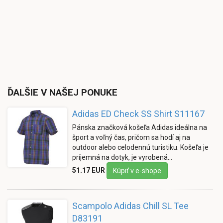
ĎALŠIE V NAŠEJ PONUKE
Adidas ED Check SS Shirt S11167
Pánska značková košeľa Adidas ideálna na
šport a voľný čas, pričom sa hodí aj na
outdoor alebo celodennú turistiku. Košeľa je
príjemná na dotyk, je vyrobená…
51.17 EUR
Kúpiť v e-shope
Scampolo Adidas Chill SL Tee
D83191