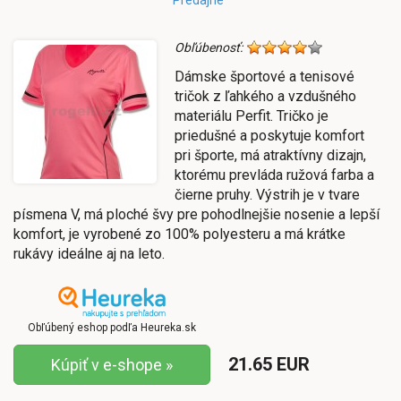
Obľúbenosť:
Dámske športové a tenisové
tričok z ľahkého a vzdušného
materiálu Perfit. Tričko je
priedušné a poskytuje komfort
pri športe, má atraktívny dizajn,
ktorému prevláda ružová farba a
čierne pruhy. Výstrih je v tvare
písmena V, má ploché švy pre pohodlnejšie nosenie a lepší
komfort, je vyrobené zo 100% polyesteru a má krátke
rukávy ideálne aj na leto.
Obľúbený eshop podľa Heureka.sk
21.65 EUR
Kúpiť v e-shope »