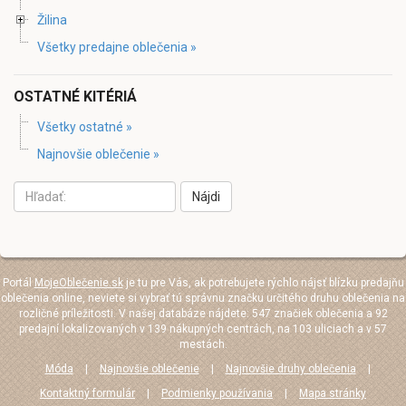
Žilina
Všetky predajne oblečenia »
OSTATNÉ KITÉRIÁ
Všetky ostatné »
Najnovšie oblečenie »
Nájdi
Portál
MojeOblečenie.sk
je tu pre Vás, ak potrebujete rýchlo nájsť blízku predajňu
oblečenia online, neviete si vybrať tú správnu značku určitého druhu oblečenia na
rozličné príležitosti. V našej databáze nájdete: 547 značiek oblečenia a 92
predajní lokalizovaných v 139 nákupných centrách, na 103 uliciach a v 57
mestách.
Móda
|
Najnovšie oblečenie
|
Najnovšie druhy oblečenia
|
Kontaktný formulár
|
Podmienky používania
|
Mapa stránky