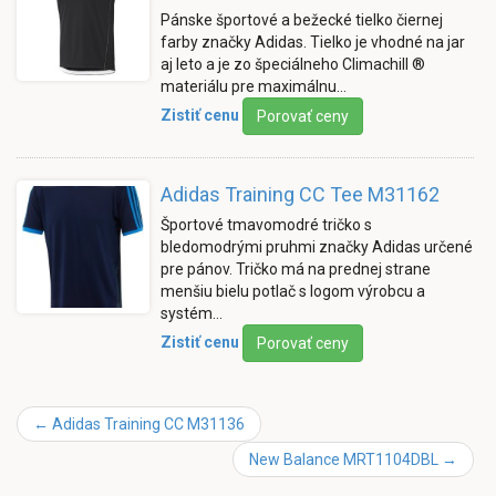
Pánske športové a bežecké tielko čiernej
farby značky Adidas. Tielko je vhodné na jar
aj leto a je zo špeciálneho Climachill ®
materiálu pre maximálnu…
Zistiť cenu
Porovať ceny
Adidas Training CC Tee M31162
Športové tmavomodré tričko s
bledomodrými pruhmi značky Adidas určené
pre pánov. Tričko má na prednej strane
menšiu bielu potlač s logom výrobcu a
systém…
Zistiť cenu
Porovať ceny
←
Adidas Training CC M31136
New Balance MRT1104DBL
→