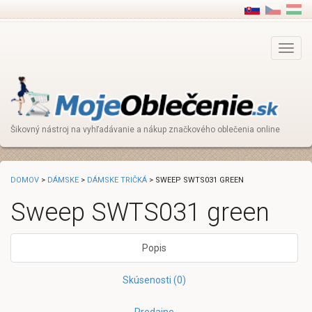
Main
Menu
Šikovný nástroj na vyhľadávanie a nákup značkového oblečenia online
DOMOV
>
DÁMSKE
>
DÁMSKE TRIČKÁ
> SWEEP SWTS031 GREEN
Sweep SWTS031 green
Popis
Skúsenosti (0)
Predajne