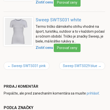
Zistiť cenu
Porovať ceny
Sweep SWTS031 white
Termo tričko dámskeho strihu vhodné na
šport, turistiku, outdoor a to v každom počasí
a ročnom období. Tričko je značky Sweep, je
biele, má krátke rukávy a…
Zistiť cenu
Porovať ceny
←
Sweep SWTS031 pink
Sweep SWTS029 blue
→
PRIDAJ KOMENTÁR
Prepáčte, ale pred zanechaním komentára sa musíte
prihlásiť
.
PODĽA ZNAČKY