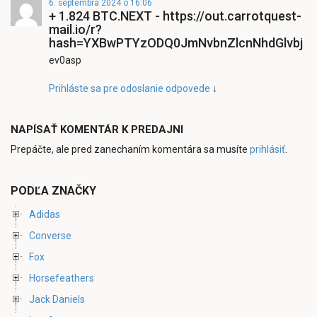
6. septembra 2024 o 16:06
+ 1.824 BTC.NEXT - https://out.carrotquest-
mail.io/r?
hash=YXBwPTYzODQ0JmNvbnZlcnNhdGlvbj0
ev0asp
Prihláste sa pre odoslanie odpovede
↓
NAPÍSAŤ KOMENTÁR K PREDAJNI
Prepáčte, ale pred zanechaním komentára sa musíte
prihlásiť
.
PODĽA ZNAČKY
Adidas
Converse
Fox
Horsefeathers
Jack Daniels