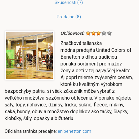
Skúsenosti (7)
Predajne (8)
Obľúbenosť:
Značková talianska
módna predajňa United Colors of
Benetton s dlhou tradíciou
ponúka sortiment pre mužov,
ženy a deti v tej najvyššej kvalite.
Aj popri mierne zvýšeným cenám,
ktoré ku kvalitným výrobkom
bezpochyby patria, si však zákazník môže vybrať z
veľkého množstva sezónneho oblečenia. V ponuke nájdete
šaty, topy, nohavice, džínsy, tričká, sukne, fleece, mikiny,
saká, bundy, obuv a množstvo doplnkov ako tašky, čiapky,
klobúky, šály, opasky a bižutériu.
Oficiálna stránka predajne:
en.benetton.com