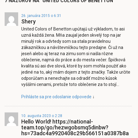
7 NÁZOROV NA “UNITED COLORS OF BENETTON”
26. januára 2015 o 6:31
Shery
United Colors of Benetton upútajú už výkladom, to asi
uzná každá žena. Mňa zaujal jeden skvelý top na jar
minulý rok a odvtedy som sa stala pravidelnou
zákazníčkou a návštevníčkou tejto predajne. Či už na
jeseň alebo aj teraz na zimu som si našla rôzne
oblečenie, najmä do práce a do mesta večer. Špičková
kvalita sú asi dve slová, ktoré by som mohla použiť ako
jediné na to, aký mám dojem z tejto značky. Takže určite
odporúčam a nenechajte sa odradiť možno kúsok
vyššími cenami, pretože toto oblečenie za to stojí…
Prihláste sa pre odoslanie odpovede
↓
10. augusta 2023 o 2:28
Hello World! https://national-
team.top/go/hezwgobsmq5dinbw?
hs=73adc4a9920408c29b566151a0387b8a