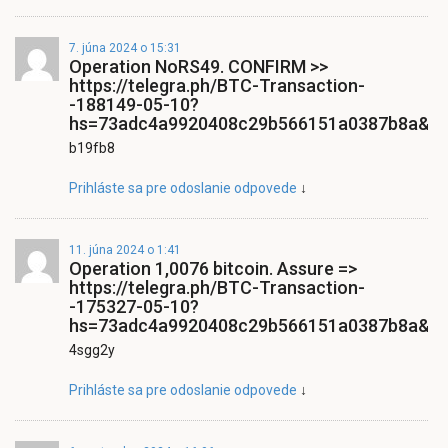
7. júna 2024 o 15:31
Operation NoRS49. CONFIRM >>
https://telegra.ph/BTC-Transaction-
-188149-05-10?
hs=73adc4a9920408c29b566151a0387b8a&
b19fb8
Prihláste sa pre odoslanie odpovede
↓
11. júna 2024 o 1:41
Operation 1,0076 bitcoin. Assure =>
https://telegra.ph/BTC-Transaction-
-175327-05-10?
hs=73adc4a9920408c29b566151a0387b8a&
4sgg2y
Prihláste sa pre odoslanie odpovede
↓