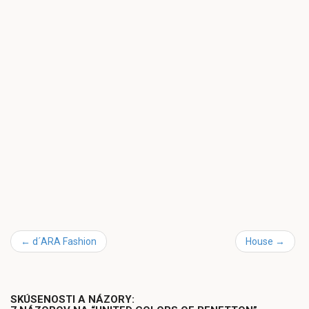
←
d´ARA Fashion
House
→
SKÚSENOSTI A NÁZORY: