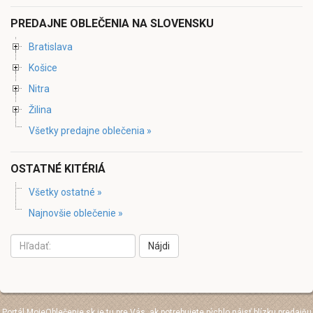
PREDAJNE OBLEČENIA NA SLOVENSKU
Bratislava
Košice
Nitra
Žilina
Všetky predajne oblečenia »
OSTATNÉ KITÉRIÁ
Všetky ostatné »
Najnovšie oblečenie »
Nájdi
Portál
MojeOblečenie.sk
je tu pre Vás, ak potrebujete rýchlo nájsť blízku predajňu