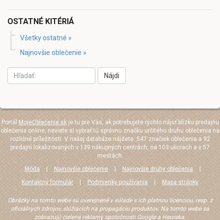
OSTATNÉ KITÉRIÁ
Všetky ostatné »
Najnovšie oblečenie »
Nájdi
Portál
MojeOblečenie.sk
je tu pre Vás, ak potrebujete rýchlo nájsť blízku predajňu
oblečenia online, neviete si vybrať tú správnu značku určitého druhu oblečenia na
rozličné príležitosti. V našej databáze nájdete: 547 značiek oblečenia a 92
predajní lokalizovaných v 139 nákupných centrách, na 103 uliciach a v 57
mestách.
Móda
|
Najnovšie oblečenie
|
Najnovšie druhy oblečenia
|
Kontaktný formulár
|
Podmienky používania
|
Mapa stránky
Obrázky na tomto webe sú uverejnené v súlade s ich platnou licenciou, resp. z
oficiálnych zdrojov, slúžiacich na propagáciu produktov. Na tomto webe sa
zobrazujú cielené reklamy spoločnosti Google a Heureka.