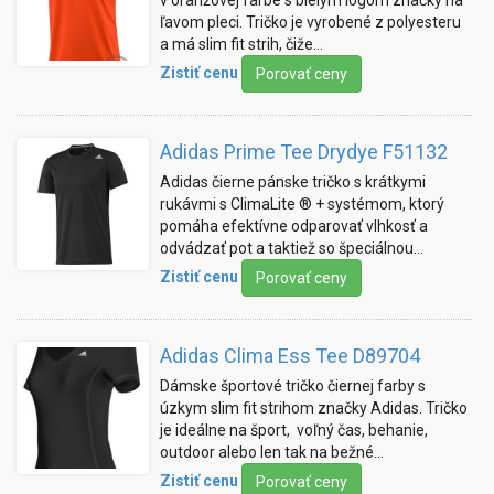
ľavom pleci. Tričko je vyrobené z polyesteru
a má slim fit strih, čiže…
Zistiť cenu
Porovať ceny
Adidas Prime Tee Drydye F51132
Adidas čierne pánske tričko s krátkymi
rukávmi s ClimaLite ® + systémom, ktorý
pomáha efektívne odparovať vlhkosť a
odvádzať pot a taktiež so špeciálnou…
Zistiť cenu
Porovať ceny
Adidas Clima Ess Tee D89704
Dámske športové tričko čiernej farby s
úzkym slim fit strihom značky Adidas. Tričko
je ideálne na šport, voľný čas, behanie,
outdoor alebo len tak na bežné…
Zistiť cenu
Porovať ceny