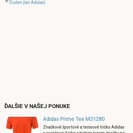
Zvolen
(len Adidas)
ĎALŠIE V NAŠEJ PONUKE
Adidas Prime Tee M31280
Značkové športové a tenisové tričko Adidas
v oranžovej farbe s bielym logom značky na