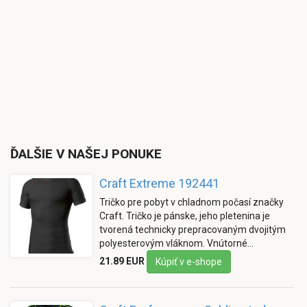
ĎALŠIE V NAŠEJ PONUKE
Craft Extreme 192441
Tričko pre pobyt v chladnom počasí značky
Craft. Tričko je pánske, jeho pletenina je
tvorená technicky prepracovaným dvojitým
polyesterovým vláknom. Vnútorné…
21.89 EUR
Kúpiť v e-shope