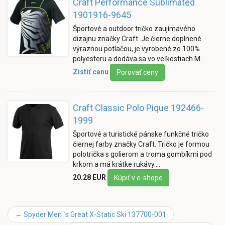
Craft Performance Sublimated
1901916-9645
Športové a outdoor tričko zaujímavého
dizajnu značky Craft. Je čierne doplnené
výraznou potlačou, je vyrobené zo 100%
polyesteru a dodáva sa vo veľkostiach M…
Zistiť cenu
Porovať ceny
Craft Classic Polo Pique 192466-
1999
Športové a turistické pánske funkčné tričko
čiernej farby značky Craft. Tričko je formou
polotrička s golierom a troma gombíkmi pod
krkom a má krátke rukávy.…
20.28 EUR
Kúpiť v e-shope
←
Spyder Men `s Great X-Static Ski 137700-001