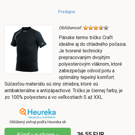
Predajne
Obľúbenosť:
Pánske termo tričko Craft
ideálne aj do chladného počasia.
Je tvorené technicky
prepracovaným dvojitým
polyesterovým vláknom, ktoré
zabezpečuje odvod potu a
optimálny tepelný komfort.
Súčasťou materiálu sú ióny striebra, ktoré sú
antibakteriálne a antizápachové. Tričko je čiernej farby, je
zo 100% polyesteru a vo veľkostiach S až XXL.
Obľúbený eshop podľa Heureka.sk
36.55 EUR
Kúpiť v e-shope »