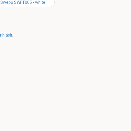
Swepp SWFT005 - white
→
rihlásiť
.