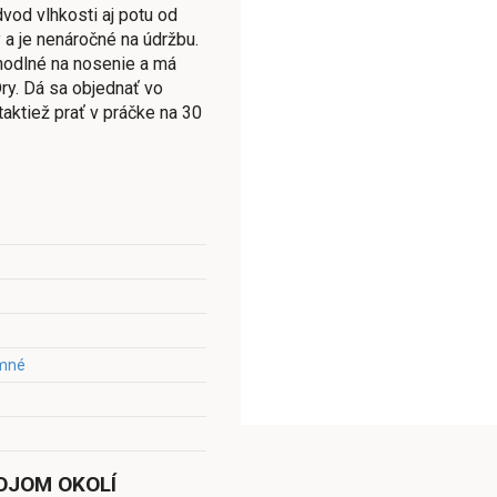
vod vlhkosti aj potu od
 a je nenáročné na údržbu.
ohodlné na nosenie a má
ry. Dá sa objednať vo
taktiež prať v práčke na 30
mné
OJOM OKOLÍ