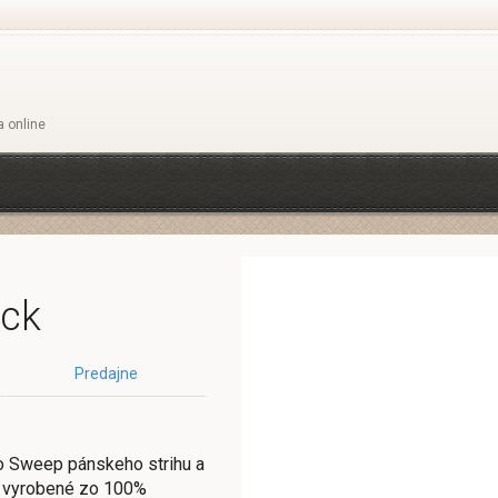
a online
ack
Predajne
o Sweep pánskeho strihu a
 je vyrobené zo 100%