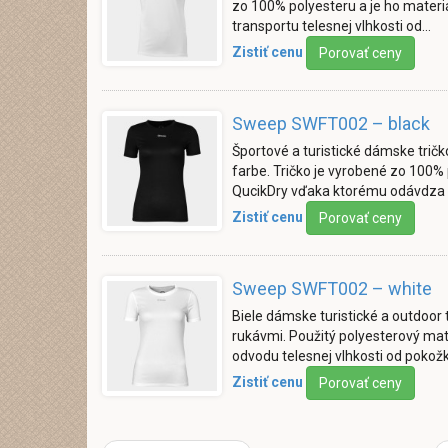
zo 100% polyesteru a je ho materiá
transportu telesnej vlhkosti od…
Zistiť cenu
Porovať ceny
Sweep SWFT002 – black
Športové a turistické dámske trič
farbe. Tričko je vyrobené zo 100%
QucikDry vďaka ktorému odávdza 
Zistiť cenu
Porovať ceny
Sweep SWFT002 – white
Biele dámske turistické a outdoor
rukávmi. Použitý polyesterový mat
odvodu telesnej vlhkosti od pokož
Zistiť cenu
Porovať ceny