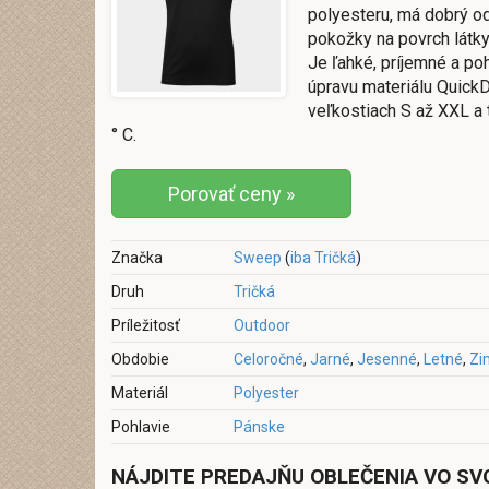
polyesteru, má dobrý od
pokožky na povrch látky
Je ľahké, príjemné a p
úpravu materiálu QuickD
veľkostiach S až XXL a 
° C.
Porovať ceny »
Značka
Sweep
(
iba Tričká
)
Druh
Tričká
Príležitosť
Outdoor
Obdobie
Celoročné
,
Jarné
,
Jesenné
,
Letné
,
Zi
Materiál
Polyester
Pohlavie
Pánske
NÁJDITE PREDAJŇU OBLEČENIA VO SV