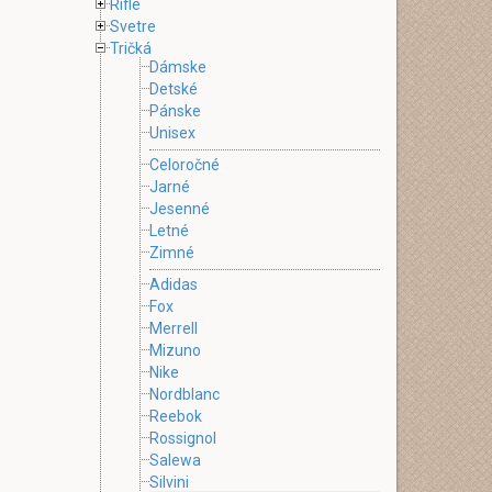
Rifle
Svetre
Tričká
Dámske
Detské
Pánske
Unisex
Celoročné
Jarné
Jesenné
Letné
Zimné
Adidas
Fox
Merrell
Mizuno
Nike
Nordblanc
Reebok
Rossignol
Salewa
Silvini