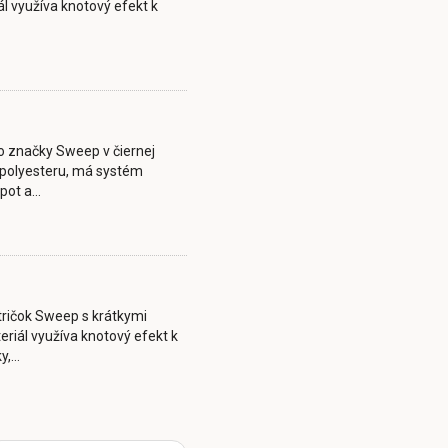
l využíva knotový efekt k
ko značky Sweep v čiernej
 polyesteru, má systém
pot a…
 tričok Sweep s krátkymi
eriál využíva knotový efekt k
ky,…