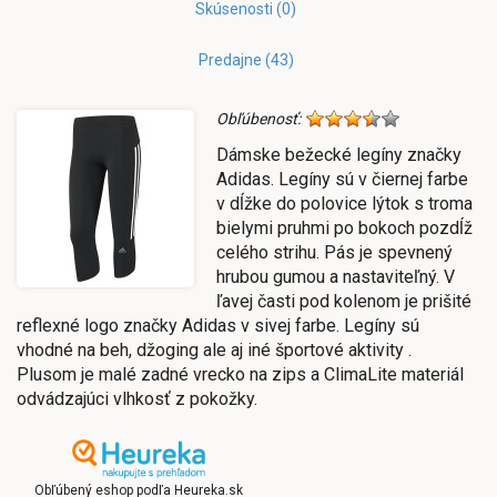
Skúsenosti (0)
Predajne (43)
Obľúbenosť:
Dámske bežecké legíny značky
Adidas. Legíny sú v čiernej farbe
v dĺžke do polovice lýtok s troma
bielymi pruhmi po bokoch pozdĺž
celého strihu. Pás je spevnený
hrubou gumou a nastaviteľný. V
ľavej časti pod kolenom je prišité
reflexné logo značky Adidas v sivej farbe. Legíny sú
vhodné na beh, džoging ale aj iné športové aktivity .
Plusom je malé zadné vrecko na zips a ClimaLite materiál
odvádzajúci vlhkosť z pokožky.
Obľúbený eshop podľa Heureka.sk