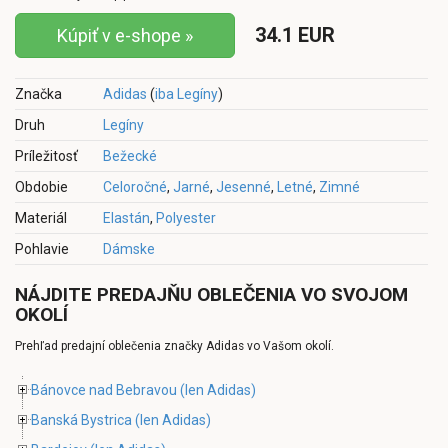
34.1 EUR
Kúpiť v e-shope »
Značka
Adidas
(
iba Legíny
)
Druh
Legíny
Príležitosť
Bežecké
Obdobie
Celoročné
,
Jarné
,
Jesenné
,
Letné
,
Zimné
Materiál
Elastán
,
Polyester
Pohlavie
Dámske
NÁJDITE PREDAJŇU OBLEČENIA VO SVOJOM
OKOLÍ
Prehľad predajní oblečenia značky Adidas vo Vašom okolí.
Bánovce nad Bebravou
(len Adidas)
Banská Bystrica
(len Adidas)