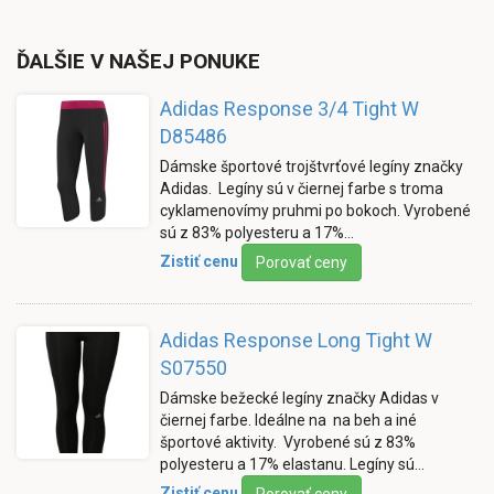
ĎALŠIE V NAŠEJ PONUKE
Adidas Response 3/4 Tight W
D85486
Dámske športové trojštvrťové legíny značky
Adidas. Legíny sú v čiernej farbe s troma
cyklamenovímy pruhmi po bokoch. Vyrobené
sú z 83% polyesteru a 17%…
Zistiť cenu
Porovať ceny
Adidas Response Long Tight W
S07550
Dámske bežecké legíny značky Adidas v
čiernej farbe. Ideálne na na beh a iné
športové aktivity. Vyrobené sú z 83%
polyesteru a 17% elastanu. Legíny sú…
Zistiť cenu
Porovať ceny