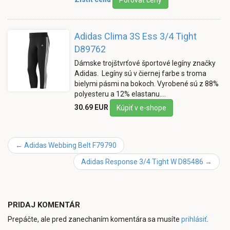
Adidas Clima 3S Ess 3/4 Tight
D89762
Dámske trojštvrťové športové legíny značky
Adidas. Legíny sú v čiernej farbe s troma
bielymi pásmi na bokoch. Vyrobené sú z 88%
polyesteru a 12% elastanu.…
30.69 EUR
Kúpiť v e-shope
←
Adidas Webbing Belt F79790
Adidas Response 3/4 Tight W D85486
→
PRIDAJ KOMENTÁR
Prepáčte, ale pred zanechaním komentára sa musíte
prihlásiť
.